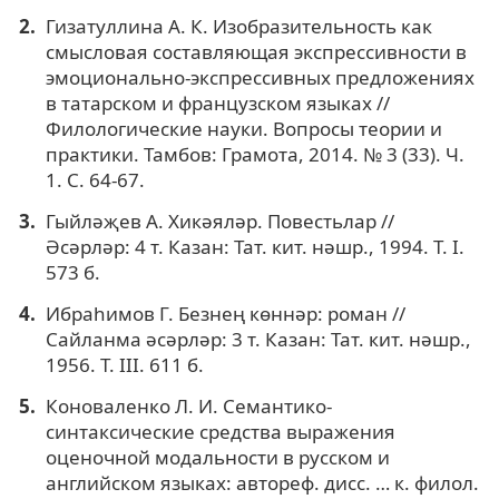
Гизатуллина А. К. Изобразительность как
смысловая составляющая экспрессивности в
эмоционально-экспрессивных предложениях
в татарском и французском языках //
Филологические науки. Вопросы теории и
практики. Тамбов: Грамота, 2014. № 3 (33). Ч.
1. С. 64-67.
Гыйләҗев А. Хикәяләр. Повестьлар //
Əсәрләр: 4 т. Казан: Тат. кит. нәшр., 1994. Т. I.
573 б.
Ибраhимов Г. Безнең кѳннәр: роман //
Сайланма әсәрләр: 3 т. Казан: Тат. кит. нәшр.,
1956. Т. III. 611 б.
Коноваленко Л. И. Семантико-
синтаксические средства выражения
оценочной модальности в русском и
английском языках: автореф. дисс. … к. филол.