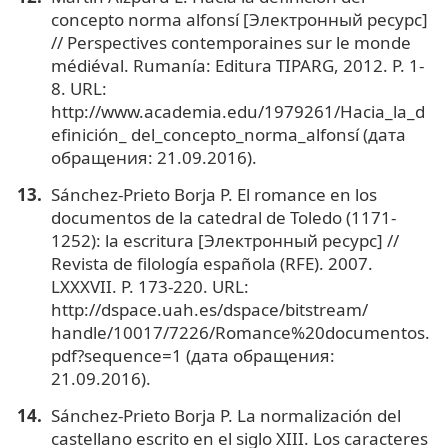
concepto norma alfonsí [Электронный ресурс]
// Perspectives contemporaines sur le monde
médiéval. Rumanía: Editura TIPARG, 2012. Р. 1-
8. URL:
http://www.academia.edu/1979261/Hacia_la_d
efinición_ del_concepto_norma_alfonsí (дата
обращения: 21.09.2016).
Sánchez-Prieto Borja P. El romance en los
documentos de la catedral de Toledo (1171-
1252): la escritura [Электронный ресурс] //
Revista de filología española (RFE). 2007.
LXXXVII. P. 173-220. URL:
http://dspace.uah.es/dspace/bitstream/
handle/10017/7226/Romance%20documentos.
pdf?sequence=1 (дата обращения:
21.09.2016).
Sánchez-Prieto Borja P. La normalización del
castellano escrito en el siglo XIII. Los caracteres