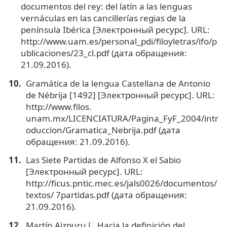
documentos del rey: del latín a las lenguas
vernáculas en las cancillerías regias de la
península Ibérica [Электронный ресурс]. URL:
http://www.uam.es/personal_pdi/filoyletras/ifo/p
ublicaciones/23_cl.pdf (дата обращения:
21.09.2016).
Gramática de la lengua Castellana de Antonio
de Nébrija [1492] [Электронный ресурс]. URL:
http://www.filos.
unam.mx/LICENCIATURA/Pagina_FyF_2004/intr
oduccion/Gramatica_Nebrija.pdf (дата
обращения: 21.09.2016).
Las Siete Partidas de Alfonso X el Sabio
[Электронный ресурс]. URL:
http://ficus.pntic.mec.es/jals0026/documentos/
textos/ 7partidas.pdf (дата обращения:
21.09.2016).
Martín Aizpuru L. Hacia la definición del