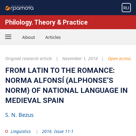
RU
Philology. Theory & Practice
About
Articles
Original research article
November 1, 2016
Open access
FROM LATIN TO THE ROMANCE:
NORMA ALFONSÍ (ALPHONSE’S
NORM) OF NATIONAL LANGUAGE IN
MEDIEVAL SPAIN
S. N. Bezus
Linguistics
2016. Issue 11-1