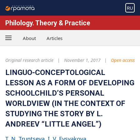
RU
Philology. Theory & Practice
About
Articles
Original research article
November 1, 2017
Open access
LINGUO-CONCEPTOLOGICAL
LESSON AS A FORM OF DEVELOPING
SCHOOLCHILD’S PERSONAL
WORLDVIEW (IN THE CONTEXT OF
STUDYING THE STORY BY L.
ANDREEV “LITTLE ANGEL”)
T. N. Truntseva
I. V. Evsyakova