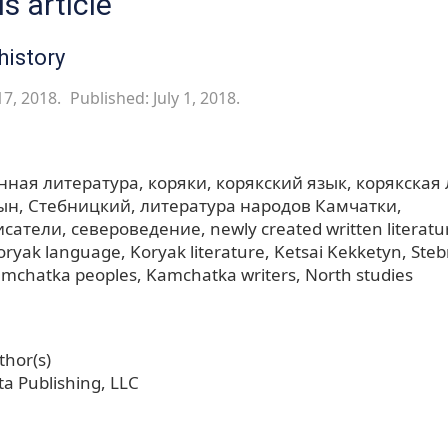
s article
history
17, 2018.
Published: July 1, 2018.
нная литература
коряки
корякский язык
корякская
ын
Стебницкий
литература народов Камчатки
исатели
североведение
newly created written literatu
oryak language
Koryak literature
Ketsai Kekketyn
Steb
Kamchatka peoples
Kamchatka writers
North studies
hor(s)
a Publishing, LLC