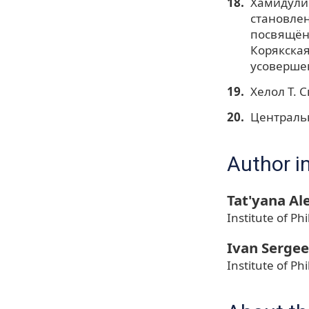
Хамидулин
становлен
посвящён
Корякская
усовершен
Хелол Т. 
Центральн
Author i
Tat'yana A
Institute of Ph
Ivan Sergee
Institute of Ph