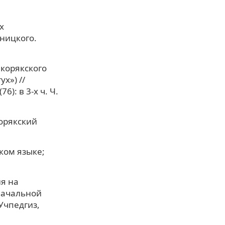
х
ницкого.
 корякского
х») //
): в 3-х ч. Ч.
орякский
ском языке;
ия на
начальной
 Учпедгиз,