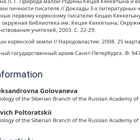
а Л. Г. Природа малой Родины Кецая Кеккетына и е
ии личности писателя // Доклады 3-х литературных 
ных первому корякскому писателю Кецаю Кеккетыну
 окружная библиотека им. Кецая Кеккетына; Окружн
ствования учителей, 2003. С. 22-29.
Сын корякской земли // Народовластие. 2008. 25 марта
ый государственный архив Санкт-Петербурга. Ф. 9471
nformation
leksandrovna Golovaneva
ilology of the Siberian Branch of the Russian Academy of
vich Poltoratskii
ilology of the Siberian Branch of the Russian Academy of