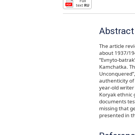
Full
text
RU
Abstract
The article rev
about 1937/1943
“Evnyto-batrak”
Kamchatka. The 
Unconquered”, 
authenticity of
year-old writer
Koryak ethnic g
documents test
missing that g
presented in thi