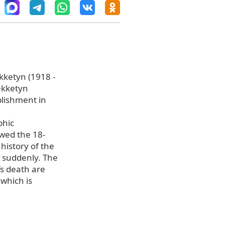
ekketyn (1918 -
Kekketyn
blishment in
e
phic
owed the 18-
 history of the
f suddenly. The
’s death are
 which is