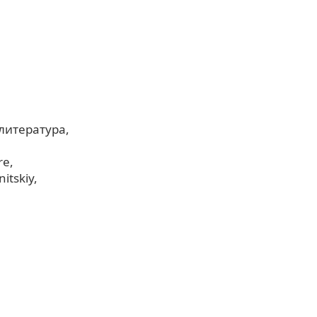
 литература
re
nitskiy