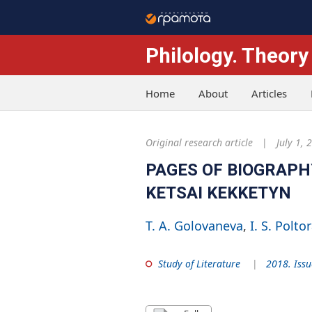
Philology. Theory
Home
About
Articles
Original research article
July 1, 
PAGES OF BIOGRAPH
KETSAI KEKKETYN
T. A. Golovaneva
I. S. Polto
Study of Literature
2018. Issu