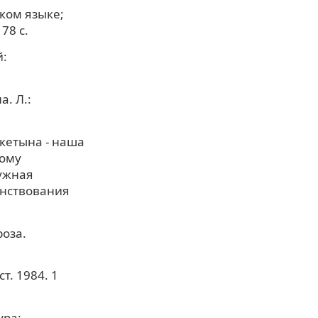
ском языке;
78 с.
й:
а. Л.:
кетына - наша
вому
ужная
енствования
роза.
т. 1984. 1
ура: