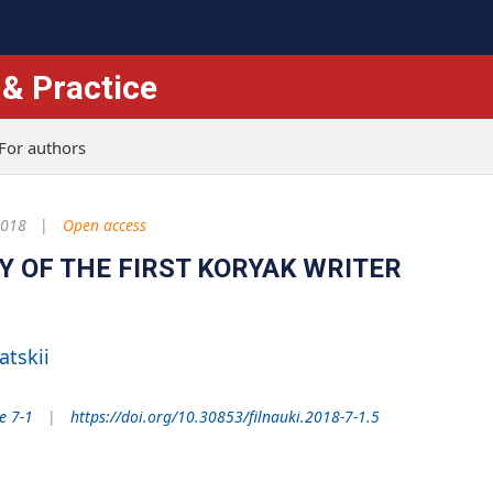
 & Practice
For authors
2018
Open access
Y OF THE FIRST KORYAK WRITER
ratskii
e 7-1
https://doi.org/10.30853/filnauki.2018-7-1.5