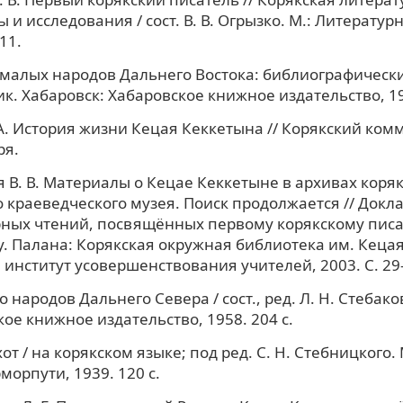
 и исследования / сост. В. В. Огрызко. М.: Литератур
-11.
малых народов Дальнего Востока: библиографическ
к. Хабаровск: Хабаровское книжное издательство, 196
. История жизни Кецая Кеккетына // Корякский комм
ря.
 В. В. Материалы о Кецае Кеккетыне в архивах коряк
 краеведческого музея. Поиск продолжается // Докла
рных чтений, посвящённых первому корякскому пис
. Палана: Корякская окружная библиотека им. Кеца
институт усовершенствования учителей, 2003. С. 29-
о народов Дальнего Севера / сост., ред. Л. Н. Стебако
ое книжное издательство, 1958. 204 с.
хот / на корякском языке; под ред. С. Н. Стебницкого. 
морпути, 1939. 120 с.