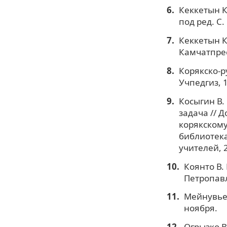
Кеккетын К
под ред. С.
Кеккетын К
Камчатпресс
Корякско-ру
Учпедгиз, 1
Косыгин В.
задача // 
корякскому
библиотека
учителей, 2
Коянто В. 
Петропавл
Мейнувье 
ноября.
Огрызко В