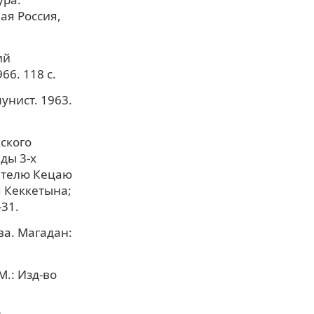
ная Россия,
ий
6. 118 с.
унист. 1963.
ского
ды 3-х
ателю Кецаю
я Кеккетына;
31.
ва. Магадан:
М.: Изд-во