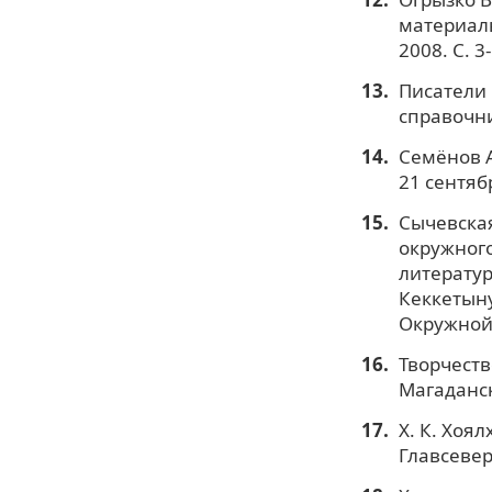
материалы
2008. С. 3
Писатели 
справочни
Семёнов А
21 сентяб
Сычевская
окружного
литерату
Кеккетыну
Окружной 
Творчеств
Магаданск
Х. К. Хоял
Главсевер