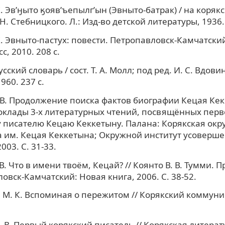
. Эв’ӈыто ӄояв’ъепылг’ын (Эвныто-батрак) / на коряк
 Н. Стебницкого. Л.: Изд-во детской литературы, 1936. 
. Эвныто-пастух: повести. Петропавловск-Камчатски
, 2010. 208 с.
сский словарь / сост. Т. А. Молл; под ред. И. С. Вдовин
960. 237 с.
 В. Продолжение поиска фактов биографии Кецая Кек
Доклады 3-х литературных чтений, посвящённых пер
 писателю Кецаю Кеккетыну. Палана: Корякская окр
 им. Кецая Кеккетына; Окружной институт усоверш
003. С. 31-33.
В. Что в имени твоём, Кецай? // Коянто В. В. Тумми. П
овск-Камчатский: Новая книга, 2006. С. 38-52.
М. К. Вспоминая о пережитом // Корякский коммунис
. В. Первый корякский писатель // Корякская литерат