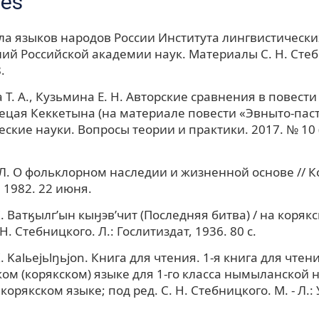
ces
ла языков народов России Института лингвистически
ий Российской академии наук. Материалы С. Н. Стеб
.
 Т. А., Кузьмина Е. Н. Авторские сравнения в повести
ецая Кеккетына (на материале повести «Эвныто-пасту
кие науки. Вопросы теории и практики. 2017. № 10 (76
. О фольклорном наследии и жизненной основе // К
 1982. 22 июня.
. Ватӄылг’ын кыӈэв’чит (Последняя битва) / на коряк
 Н. Стебницкого. Л.: Гослитиздат, 1936. 80 с.
 Kalьejьlŋьjon. Книга для чтения. 1-я книга для чтен
м (корякском) языке для 1-го класса нымыланской 
корякском языке; под ред. С. Н. Стебницкого. М. - Л.:
.