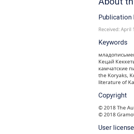
About thi
Publication 
Received: April 
Keywords
младописьме
Кецай Кеккет
камчатские п
the Koryaks
K
literature of 
Copyright
© 2018 The Aut
© 2018 Gramot
User license