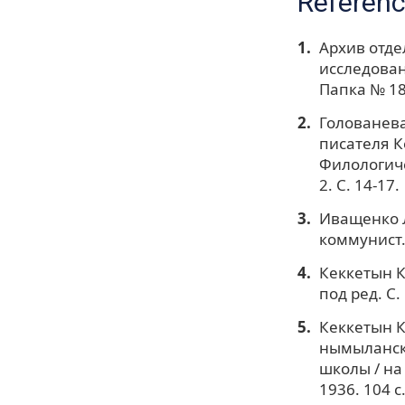
Referen
Архив отде
исследован
Папка № 18
Голованева
писателя К
Филологичес
2. С. 14-17.
Иващенко Л
коммунист.
Кеккетын К
под ред. С.
Кеккетын К.
нымыланско
школы / на 
1936. 104 с