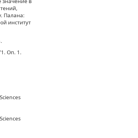
ё значение в
чтений,
. Палана:
ой институт
.
. Оп. 1.
 Sciences
 Sciences