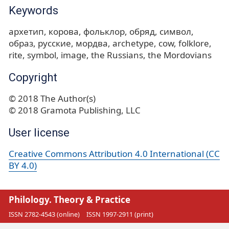
Keywords
архетип
корова
фольклор
обряд
символ
образ
русские
мордва
archetype
cow
folklore
rite
symbol
image
the Russians
the Mordovians
Copyright
© 2018 The Author(s)
© 2018 Gramota Publishing, LLC
User license
Creative Commons Attribution 4.0 International (CC
BY 4.0)
Philology. Theory & Practice
ISSN 2782-4543 (online)
ISSN 1997-2911 (print)