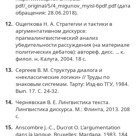
pdf/_original/5/4_migunov_myisl-6pdf.pdf (дата
обращения: 28.06.2018).
Ощепкова Н. А. Стратегии и тактики в
аргументативном дискурсе:
прагмалингвистический анализ
убедительности рассуждения (на материале
политических дебатов): автореф. дисс. … к.
филол. н. Калуга, 2004. 18 с.
Сергеев В. М. Структура диалога и
«неклассические логики» // Труды по
знаковым системам. Тарту: Изд-во ТГУ, 1984.
Вып. 17. С. 24-32.
Чернявская В. Е. Лингвистика текста.
Лингвистика дискурса. М.: Флинта, 2013. 208
с.
Anscombre J.-C., Ducrot O. L’argumentation
dans la langue. Bruxelles: Mardaga, 1983. 184