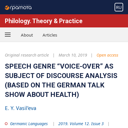
RU
Philology. Theory & Practice
About
Articles
Original research article
March 10, 2019
Open access
SPEECH GENRE “VOICE-OVER” AS
SUBJECT OF DISCOURSE ANALYSIS
(BASED ON THE GERMAN TALK
SHOW ABOUT HEALTH)
E. Y. Vasil’eva
Germanic Languages
2019. Volume 12. Issue 3