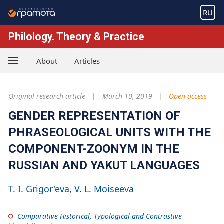
RU
Philology. Theory & Practice
About
Articles
Original research article
March 10, 2019
Open access
GENDER REPRESENTATION OF
PHRASEOLOGICAL UNITS WITH THE
COMPONENT-ZOONYM IN THE
RUSSIAN AND YAKUT LANGUAGES
T. I. Grigor'eva
V. L. Moiseeva
Comparative Historical, Typological and Contrastive