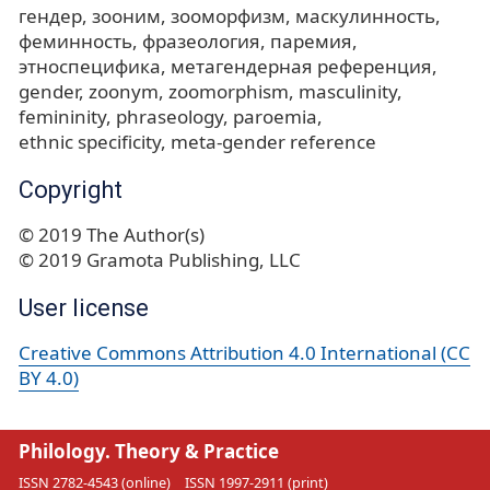
гендер
зооним
зооморфизм
маскулинность
феминность
фразеология
паремия
этноспецифика
метагендерная референция
gender
zoonym
zoomorphism
masculinity
femininity
phraseology
paroemia
ethnic specificity
meta-gender reference
Copyright
© 2019 The Author(s)
© 2019 Gramota Publishing, LLC
User license
Creative Commons Attribution 4.0 International (CC
BY 4.0)
Philology. Theory & Practice
ISSN 2782-4543 (online)
ISSN 1997-2911 (print)