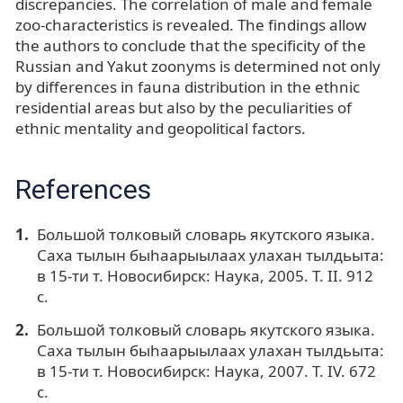
discrepancies. The correlation of male and female
zoo-characteristics is revealed. The findings allow
the authors to conclude that the specificity of the
Russian and Yakut zoonyms is determined not only
by differences in fauna distribution in the ethnic
residential areas but also by the peculiarities of
ethnic mentality and geopolitical factors.
References
Большой толковый словарь якутского языка.
Саха тылын быhаарыылаах улахан тылдьыта:
в 15-ти т. Новосибирск: Наука, 2005. Т. II. 912
с.
Большой толковый словарь якутского языка.
Саха тылын быhаарыылаах улахан тылдьыта:
в 15-ти т. Новосибирск: Наука, 2007. Т. IV. 672
с.