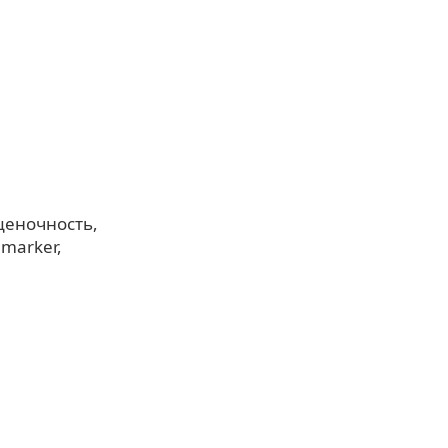
ценочность
c marker