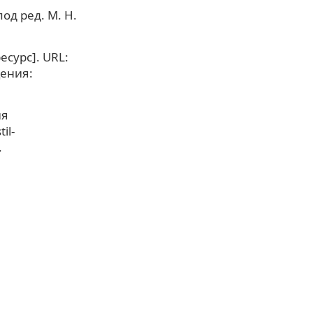
од ред. М. Н.
сурс]. URL:
щения:
ия
il-
.