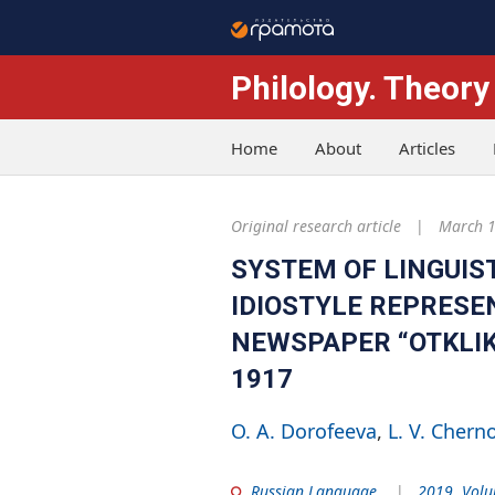
Philology. Theory
Home
About
Articles
Original research article
March 1
SYSTEM OF LINGUIST
IDIOSTYLE REPRESEN
NEWSPAPER “OTKLIKI
1917
O. A. Dorofeeva
L. V. Chern
Russian Language
2019. Volu