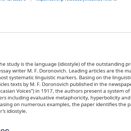
e study is the language (idiostyle) of the outstanding pr
ssay writer M. F. Doronovich. Leading articles are the ma
ost systematic linguistic markers. Basing on the linguisti
icles texts by M. F. Doronovich published in the newspape
asian Voices”) in 1917, the authors present a system of t
ers including evaluative metaphoricity, hyperbolicity and
Basing on numerous examples, the paper identifies the 
’s idiostyle.
ces