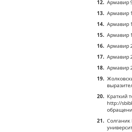
Армавир 9
Армавир 1
Армавир 1
Армавир 1
Армавир 2
Армавир 2
Армавир 2
Жолковски
выразитель
Краткий т
http://sbi
обращения
Солганик 
университ