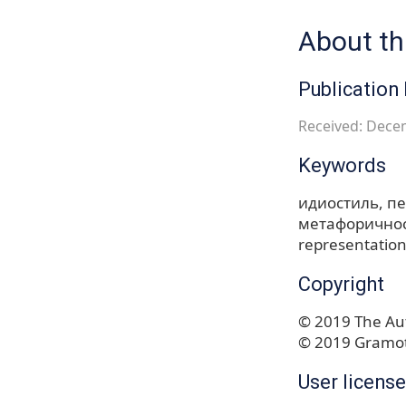
About thi
Publication 
Received: Dece
Keywords
идиостиль
пе
метафорично
representatio
Copyright
© 2019 The Aut
© 2019 Gramot
User license