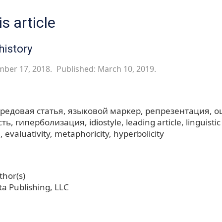
s article
history
mber 17, 2018.
Published: March 10, 2019.
редовая статья
языковой маркер
репрезентация
о
сть
гиперболизация
idiostyle
leading article
linguisti
n
evaluativity
metaphoricity, hyperbolicity
hor(s)
a Publishing, LLC