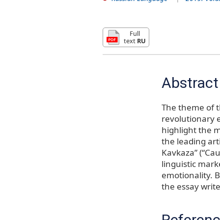
Full
text
RU
Abstract
The theme of th
revolutionary e
highlight the m
the leading art
Kavkaza” (“Cauc
linguistic mark
emotionality. 
the essay writer
Referen