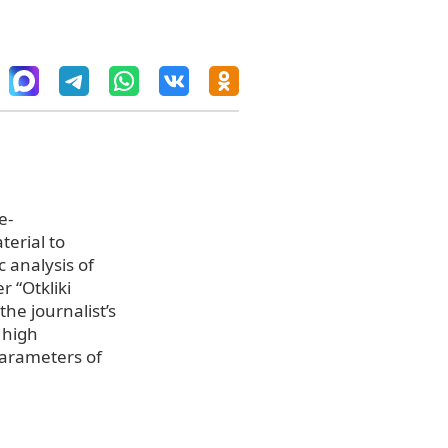
e-
terial to
c analysis of
r “Otkliki
he journalist’s
 high
parameters of