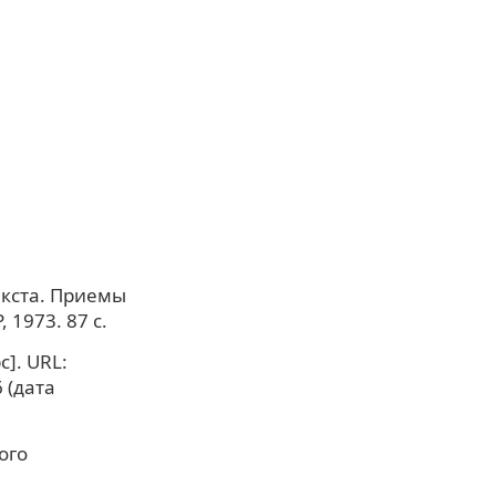
екста. Приемы
 1973. 87 с.
]. URL:
6 (дата
ого