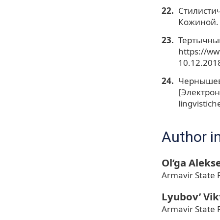
Стилистич
Кожиной. 
Тертычный
https://w
10.12.2018
Чернышева
[Электронн
lingvistic
Author i
Ol’ga Alek
Armavir State 
Lyubov’ Vi
Armavir State 