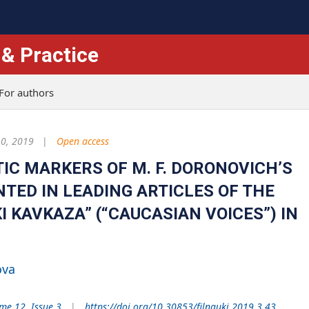
 & Practice
For authors
0, 2019
Open access
IC MARKERS OF M. F. DORONOVICH’S
TED IN LEADING ARTICLES OF THE
 KAVKAZA” (“CAUCASIAN VOICES”) IN
ova
me 12. Issue 3
https://doi.org/10.30853/filnauki.2019.3.43