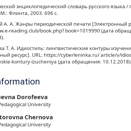
еский энциклопедический словарь русского языка / п
М.: Флинта, 2003. 696 с.
 А. А. Жанры периодической печати [Электронный ре
ww.e-reading.club/book.php? book=1019990 (дата обра
).
 Т. А. Идиостиль: лингвистические контуры изучен
ый ресурс]. URL: https://cyberleninka.ru/ article/v/idiost
heskie-kontury-izucheniya (дата обращения: 10.12.2018)
nformation
seevna Dorofeeva
Pedagogical University
ktorovna Chernova
Pedagogical University