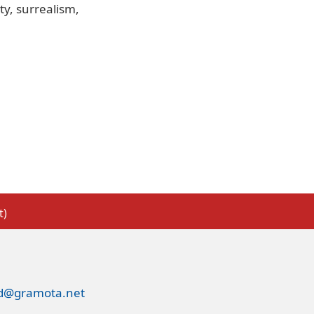
ty
surrealism
t)
ed@gramota.net