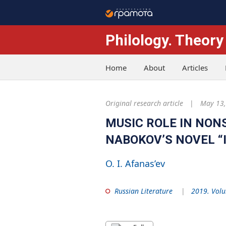
Philology. Theory
Home
About
Articles
Original research article
May 13,
MUSIC ROLE IN NONS
NABOKOV’S NOVEL “
O. I. Afanas’ev
Russian Literature
2019. Volu