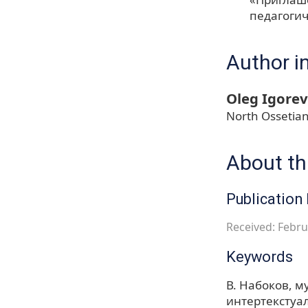
педагогиче
Author i
Oleg Igorev
North Ossetian
About thi
Publication 
Received: Febru
Keywords
В. Набоков
м
интертекстуа