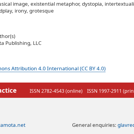
sical image
existential metaphor
dystopia
intertextuali
dplay
irony
grotesque
hor(s)
a Publishing, LLC
ns Attribution 4.0 International (CC BY 4.0)
actice
ISSN 2782-4543 (online)
ISSN 1997-2911 (prin
ramota.net
General enquiries:
glavr