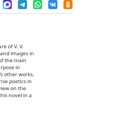
re of V. V.
s and images in
 of the main
urpose in
’s other works.
nse poetics in
view on the
his novel in a