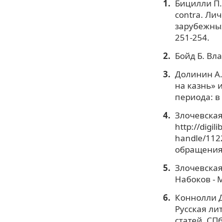
Бицилли П.
contra. Ли
зарубежных 
251-254.
Бойд Б. Вл
Долинин А.
на казнь» и
периода: в 
Злочевская 
http://digil
handle/1122
обращения:
Злочевская 
Набоков - М
Коннолли Д
Русская ли
статей. СПб