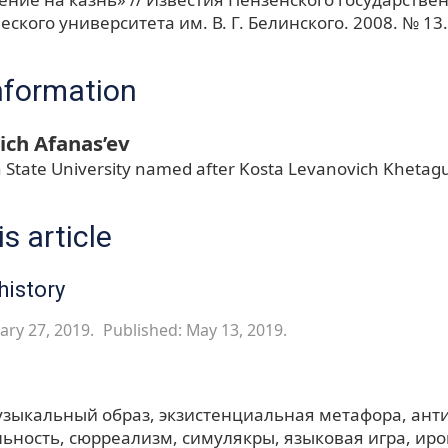
ского университета им. В. Г. Белинского. 2008. № 13. 
nformation
ich Afanas’ev
 State University named after Kosta Levanovich Khetag
s article
history
ary 27, 2019.
Published: May 13, 2019.
узыкальный образ
экзистенциальная метафора
ант
льность
сюрреализм
симулякры
языковая игра
иро