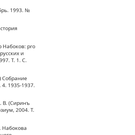
брь. 1993. №
История
 Набоков: pro
русских и
7. Т. 1. С.
.) Собрание
 4. 1935-1937.
 В. (Сиринъ
зиум, 2004. Т.
. Набокова
нного