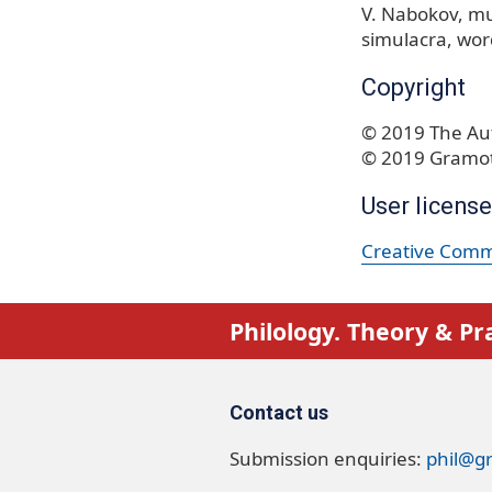
V. Nabokov
mu
simulacra
wor
Copyright
© 2019 The Aut
© 2019 Gramot
User license
Creative Commo
Philology. Theory & Pr
Contact us
Submission enquiries:
phil@g