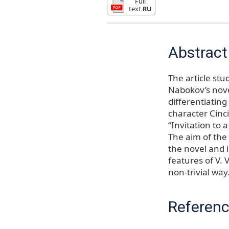
Full
text
RU
Abstract
The article stu
Nabokov’s novel
differentiating
character Cinci
“Invitation to 
The aim of the 
the novel and 
features of V. 
non-trivial way
Referen