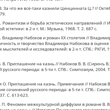
. За что же всё-таки казнили Цинцинната Ц.? // Октя
79.
А. Романтизм и борьба эстетических направлений // 
 эстетики: в 2-х т. М.: Музыка, 1968. Т. 2. 687 с.
 Владимир Набоков и роман XX столетия // Владимир
 Личность и творчество Владимира Набокова в оценке 
мыслителей и исследователей: в 2-х т. СПб.: РХГИ, 199
. В. Приглашение на казнь // Набоков В. В. (Сиринъ В
русского периода: в 5-ти т. СПб.: Симпозиум, 2004. Т.
 О. Приглашение на казнь. Примечания // Набоков В.
ие сочинений русского периода: в 5-ти т. СПб.: Симпо
37. С. 613-623.
 П. Феномен межкультурной диффузии в романе В. В
ние на казнь» // Известия Пензенского государстве