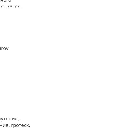
С. 73-77.
urov
иутопия
ния
гротеск