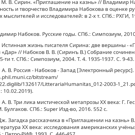
 М. В. Сирин. «Приглашение на казнь» // Владимир На
чность и творчество Владимира Набокова в оценке ру
мыслителей и исследователей: в 2-х т. СПб.: РХГИ, 199
адимир Набоков. Русские годы. СПб.: Симпозиум, 2010.
 Истинная жизнь писателя Сирина: две вершины - 
 «Дар» // Набоков В. В. (Сиринъ В.) Собрание сочине
5-ти т. СПб.: Симпозиум, 2004. Т. 4. 1935-1937. С. 9-43.
А. В. Россия - Набоков - Запад [Электронный ресурс].
ib.phil.muni.cz/bitstream/
2.digilib/132617/LitterariaHumanitas_012-2003-1_21.pd
 10.02.2019).
А. В. Три лика мистической метапрозы XX века: Г. Гесс
. Булгаков. СПб.: Super Изд-во, 2016. 552 с.
ж. Загадка рассказчика в «Приглашении на казнь» В.
тература XX века: исследования американских учёны
.: Петро-РИФ, 1993. С. 446-457.