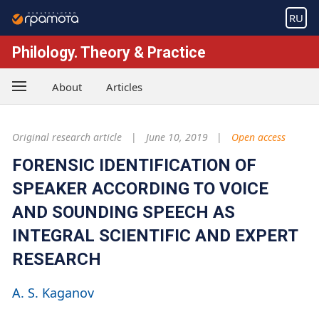
RU
Philology. Theory & Practice
About
Articles
Original research article
June 10, 2019
Open access
FORENSIC IDENTIFICATION OF
SPEAKER ACCORDING TO VOICE
AND SOUNDING SPEECH AS
INTEGRAL SCIENTIFIC AND EXPERT
RESEARCH
A. S. Kaganov