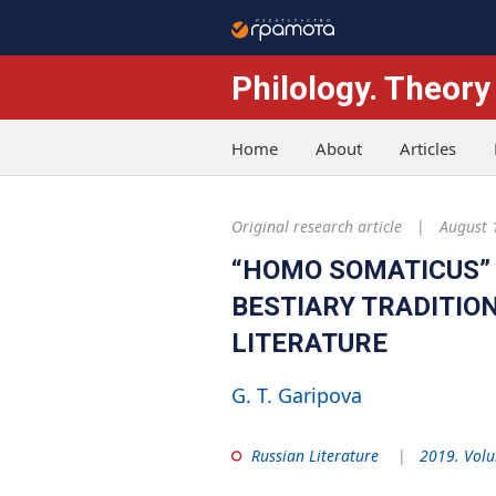
Philology. Theory
Home
About
Articles
Original research article
August 
“HOMO SOMATICUS”
BESTIARY TRADITIO
LITERATURE
G. T. Garipova
Russian Literature
2019. Volu