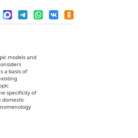
ropic models and
considers
s a basis of
existing
opic
specificity of
e domestic
phenomenology