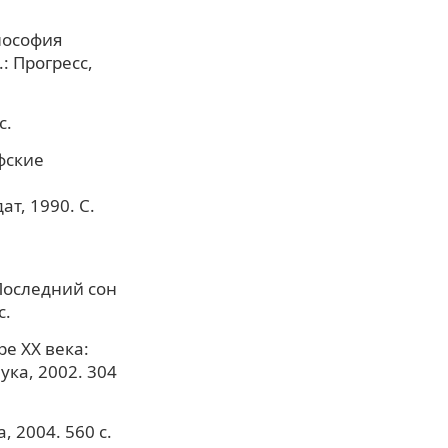
илософия
.: Прогресс,
с.
фские
ат, 1990. С.
Последний сон
с.
е ХХ века:
ука, 2002. 304
 2004. 560 с.