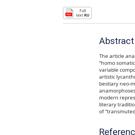
Full
text
RU
Abstract
The article ana
“homo somaticu
variable compon
artistic lycant
bestiary neo-my
anamorphoses a
modern represe
literary tradi
of “transmuted
Referen