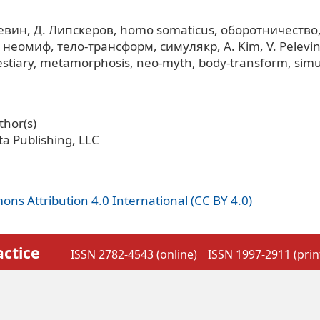
левин
Д. Липскеров
homo somaticus
оборотничество
неомиф
тело-трансформ
симулякр
A. Kim
V. Pelevi
stiary
metamorphosis
neo-myth
body-transform
sim
hor(s)
a Publishing, LLC
ns Attribution 4.0 International (CC BY 4.0)
actice
ISSN 2782-4543 (online)
ISSN 1997-2911 (prin