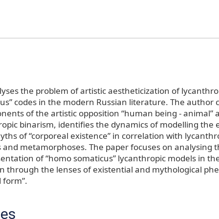
lyses the problem of artistic aestheticization of lycanth
s” codes in the modern Russian literature. The author 
ents of the artistic opposition “human being - animal” a
hropic binarism, identifies the dynamics of modelling the 
ths of “corporeal existence” in correlation with lycanthr
nd metamorphoses. The paper focuses on analysing the 
ntation of “homo somaticus” lycanthropic models in th
tion through the lenses of existential and mythological 
 form”.
ces