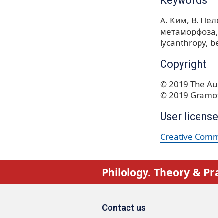
Keywords
А. Ким
В. Пе
метаморфоза
lycanthropy
be
Copyright
© 2019 The Aut
© 2019 Gramot
User license
Creative Commo
Philology. Theory & Pr
Contact us