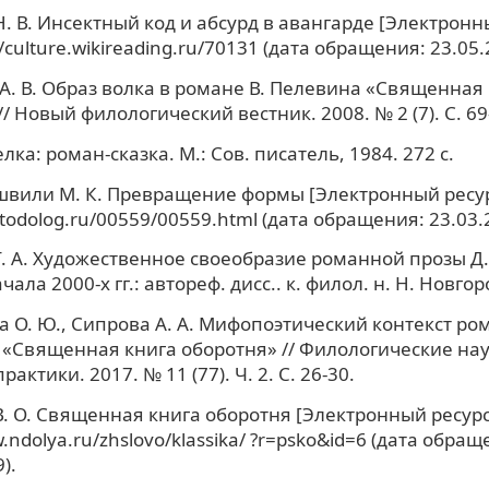
. В. Инсектный код и абсурд в авангарде [Электронны
//culture.wikireading.ru/70131 (дата обращения: 23.05.
А. В. Образ волка в романе В. Пелевина «Священная
/ Новый филологический вестник. 2008. № 2 (7). С. 69
елка: роман-сказка. М.: Сов. писатель, 1984. 272 с.
вили М. К. Превращение формы [Электронный ресурс
etodolog.ru/00559/00559.html (дата обращения: 23.03.
. А. Художественное своеобразие романной прозы Д
ачала 2000-х гг.: автореф. дисс.. к. филол. н. Н. Новгоро
 О. Ю., Сипрова А. А. Мифопоэтический контекст ром
«Священная книга оборотня» // Филологические нау
рактики. 2017. № 11 (77). Ч. 2. С. 26-30.
. О. Священная книга оборотня [Электронный ресурс]
.ndolya.ru/zhslovo/klassika/ ?r=psko&id=6 (дата обращ
).