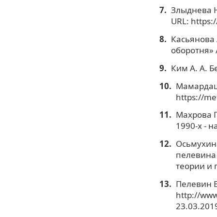
Злыднева Н
URL: https:
Касьянова 
оборотня» /
Ким А. А. Б
Мамардаш
https://m
Махрова Г
1990-х - н
Осьмухина
пелевина 
теории и п
Пелевин В
http://www
23.03.2019