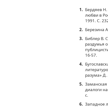
Бердяев Н.
любви в Рос
1991. С. 23
Березина А.
Библер В. 
раздумья о
публицистич
16-57.
Бугославск
литературо
разума» Д. 
Заманская 
диалоги на
с.
Западное л