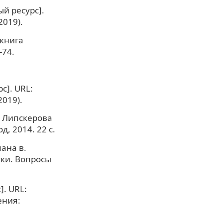
й ресурс].
2019).
 книга
-74.
]. URL:
2019).
. Липскерова
д, 2014. 22 с.
ана в.
ки. Вопросы
. URL:
ения: