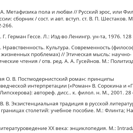
 А. Метафизика пола и любви // Русский эрос, или Ф
сии: сборник / сост. и авт. вступ. ст. В. П. Шестаков. М
2-266.
 Г. Герман Гессе. Л.: Изд-во Ленингр. ун-та, 1976. 128 
С. Нравственность. Культура. Современность (филосо
 жизненных проблемах) // Этическая мысль: научно-
еские чтения / отв. ред. А. А. Гусейнов. М.: Политизд
ая О. В. Постмодернистский роман: принципы
ведческой интерпретации («Роман» В. Сорокина и «
Липскерова): автореф. дисс.. к. филол. н. М., 2001. 28 
В. В. Экзистенциальная традиция в русской литератур
 границах столетий: учебное пособие. М.: Флинта; На
итературоведение XX века: энциклопедия. М.: Intrada,