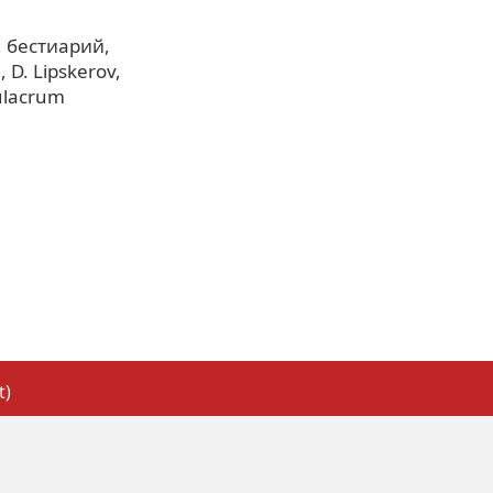
бестиарий
n
D. Lipskerov
ulacrum
t)