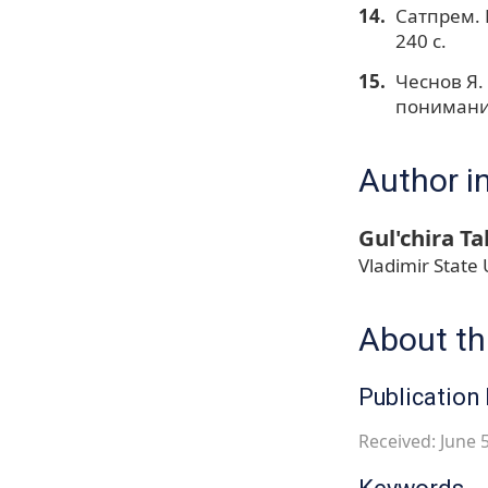
Сатпрем. 
240 с.
Чеснов Я.
понимание
Author i
Gul'chira T
Vladimir State
About thi
Publication 
Received: June 5