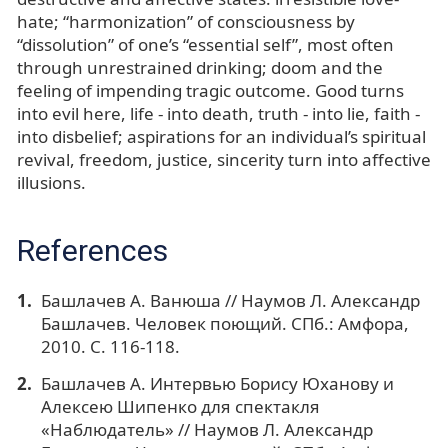
hate; “harmonization” of consciousness by
“dissolution” of one’s “essential self”, most often
through unrestrained drinking; doom and the
feeling of impending tragic outcome. Good turns
into evil here, life - into death, truth - into lie, faith -
into disbelief; aspirations for an individual’s spiritual
revival, freedom, justice, sincerity turn into affective
illusions.
References
Башлачев А. Ванюша // Наумов Л. Александр
Башлачев. Человек поющий. СПб.: Амфора,
2010. С. 116-118.
Башлачев А. Интервью Борису Юханову и
Алексею Шипенко для спектакля
«Наблюдатель» // Наумов Л. Александр