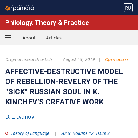
RU
Philology. Theory & Practice
About
Articles
Original research article
August 19, 2019
Open access
AFFECTIVE-DESTRUCTIVE MODEL
OF REBELLION-REVELRY OF THE
“SICK” RUSSIAN SOUL IN K.
KINCHEV’S CREATIVE WORK
D. I. Ivanov
Theory of Language
2019. Volume 12. Issue 8