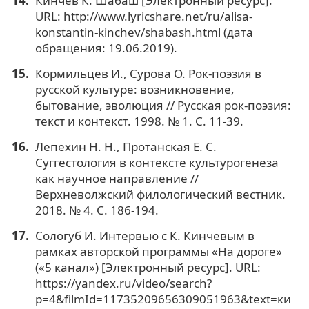
Кинчев К. Шабаш [Электронный ресурс].
URL: http://www.lyricshare.net/ru/alisa-
konstantin-kinchev/shabash.html (дата
обращения: 19.06.2019).
Кормильцев И., Сурова О. Рок-поэзия в
русской культуре: возникновение,
бытование, эволюция // Русская рок-поэзия:
текст и контекст. 1998. № 1. С. 11-39.
Лепехин Н. Н., Протанская Е. С.
Суггестология в контексте культурогенеза
как научное направление //
Верхневолжский филологический вестник.
2018. № 4. С. 186-194.
Сологуб И. Интервью с К. Кинчевым в
рамках авторской программы «На дороге»
(«5 канал») [Электронный ресурс]. URL:
https://yandex.ru/video/search?
p=4&filmId=11735209656309051963&text=ки