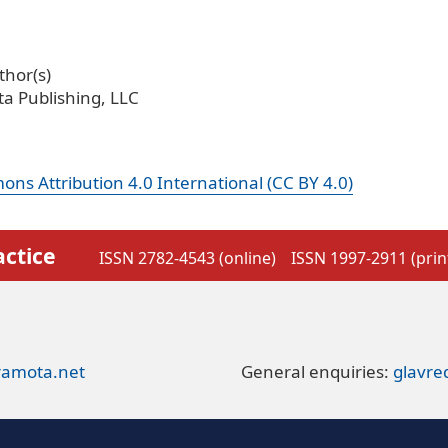
hor(s)
a Publishing, LLC
ns Attribution 4.0 International (CC BY 4.0)
actice
ISSN 2782-4543 (online)
ISSN 1997-2911 (prin
ramota.net
General enquiries:
glavr