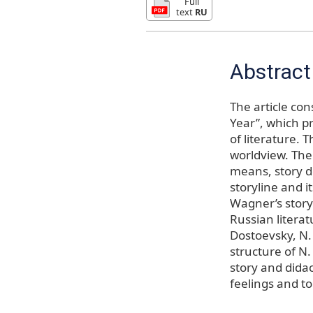
Full
text
RU
Abstract
The article con
Year”, which pr
of literature. 
worldview. The 
means, story d
storyline and i
Wagner’s story
Russian literat
Dostoevsky, N.
structure of N.
story and didac
feelings and t