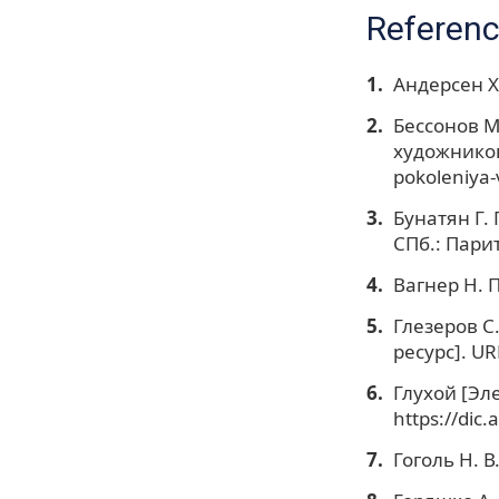
Referen
Андерсен Х.
Бессонов М
художников 
pokoleniya
Бунатян Г.
СПб.: Парит
Вагнер Н. П
Глезеров С
ресурс]. UR
Глухой [Эле
https://dic
Гоголь Н. В