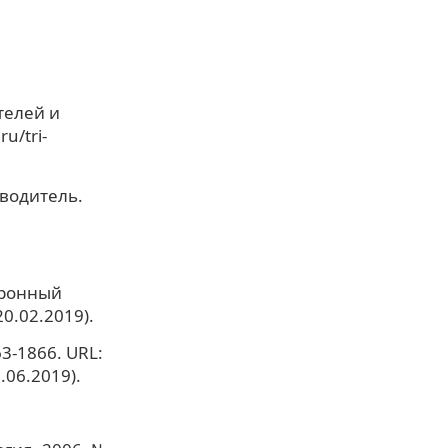
телей и
u/tri-
еводитель.
тронный
20.02.2019).
3-1866. URL:
.06.2019).