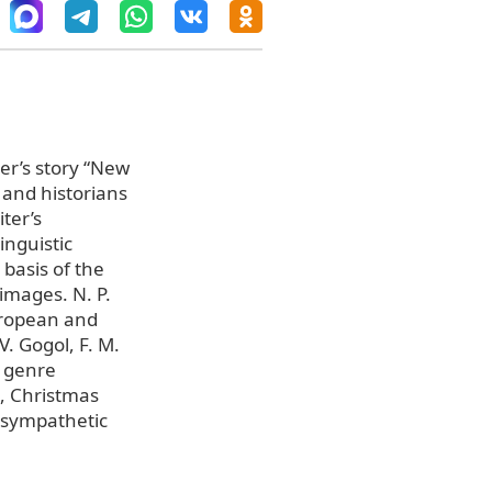
ner’s story “New
s and historians
iter’s
inguistic
basis of the
 images. N. P.
uropean and
V. Gogol, F. M.
d genre
e, Christmas
e sympathetic