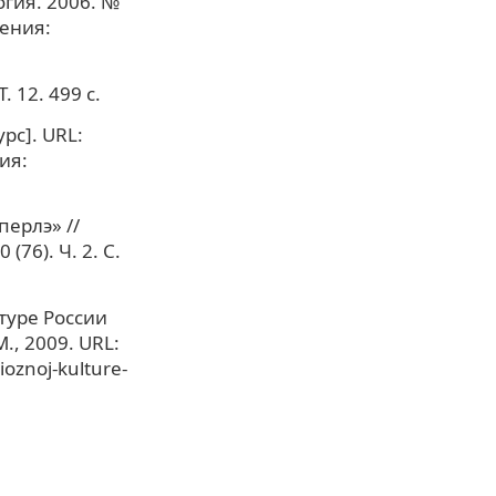
огия. 2006. №
щения:
. 12. 499 с.
рс]. URL:
ия:
перлэ» //
76). Ч. 2. С.
ьтуре России
., 2009. URL:
ioznoj-kulture-