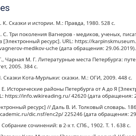
ces
 К. Сказки и истории. М.: Правда, 1980. 528 с.
. С. Три поколения Вагнеров - медиков, ученых, писа
[Электронный ресурс]. URL: https://karpinskmuseum.r
-vagnerov-medikov-uche (дата обращения: 29.06.2019).
 Г., Чарная М. Г. Литературные места Петербурга: пут
ет, 2005. 384 с.
. Сказки Кота-Мурлыки: сказки. М.: ОГИ, 2009. 448 с.
. Е. Исторические районы Петербурга от А до Я [Элек
L: https://info.wikireading.ru/ 42620 (дата обращения: 
ктронный ресурс] // Даль В. И. Толковый словарь. 186
.academic.ru/dic.nsf/enc2p/ 225246 (дата обращения: 29
. Собрание сочинений: в 2-х т. СПб., 1902. Т. 1. 638 с.