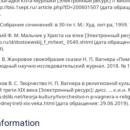
 Загадки Кота-Мурлыки [Электронный ресурс] // Биол
tp://bio.1sept.ru/ article.php?ID=200601507 (дата обра
.
Собрание сочинений: в 30-ти т. М.: Худ. лит-ра, 1959. Т
ий Ф. М. Мальчик у Христа на ёлке [Электронный ресу
lib.ru/d/dostoewskij_f_m/text_ 0540.shtml (дата обращен
).
 В. Жанровое своеобразие сказки Н. П. Вагнера «Пим
дный научно-исследовательский журнал. 2018. № 10 (
ов В. С. Творчество Н. П. Вагнера в религиозной кул
трети XIX века [Электронный ресурс]: дисс. … к.и.н. М
.dslib.net/teorja-kultury/tvorchestvo-n-p-vagnera-v-relig
lednej-treti-xix-veka.html (дата обращения: 29.06.2019).
nformation