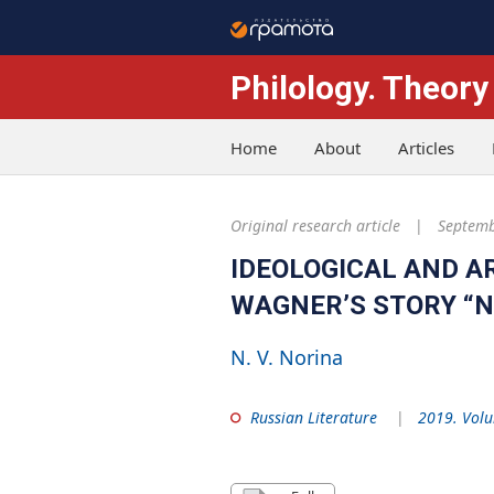
Philology. Theory
Home
About
Articles
Original research article
Septemb
IDEOLOGICAL AND ART
WAGNER’S STORY “
N. V. Norina
Russian Literature
2019. Volu