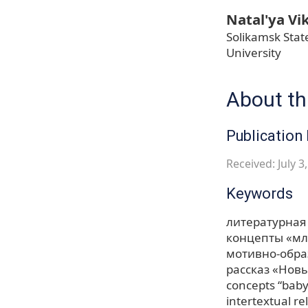
Natal'ya Vi
Solikamsk Stat
University
About thi
Publication 
Received: July 3
Keywords
литературная
концепты «мл
мотивно-обра
рассказ «Новы
concepts “baby
intertextual re