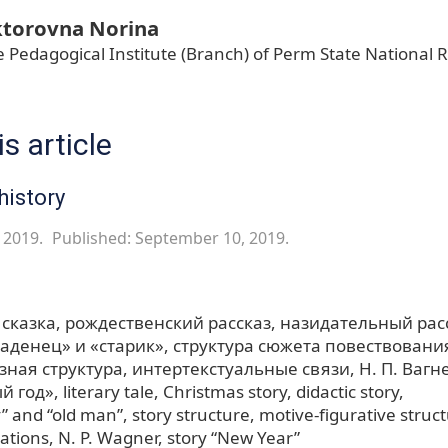
ktorovna Norina
e Pedagogical Institute (Branch) of Perm State National 
s article
history
, 2019.
Published: September 10, 2019.
 сказка
рождественский рассказ
назидательный рас
аденец» и «старик»
структура сюжета повествовани
зная структура
интертекстуальные связи
Н. П. Вагн
й год»
literary tale
Christmas story
didactic story
” and “old man”
story structure
motive-figurative struc
lations
N. P. Wagner
story “New Year”