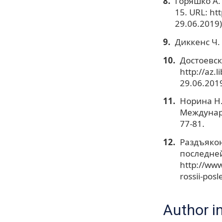
Горяшко А.
15. URL: ht
29.06.2019)
Диккенс Ч. 
Достоевск
http://az.
29.06.2019
Норина Н.
Междунаро
77-81.
Раздъякон
последней 
http://www
rossii-pos
Author i