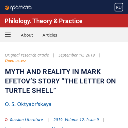
RU
Philology. Theory & Practice
About
Articles
Original research article
September 10, 2019
Open access
MYTH AND REALITY IN MARK
EFETOV’S STORY “THE LETTER ON
TURTLE SHELL”
O. S. Oktyabr'skaya
Russian Literature
2019. Volume 12. Issue 9