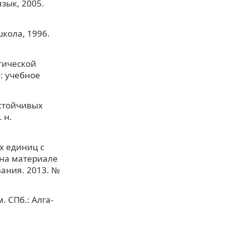
зык, 2005.
школа, 1996.
тической
: учебное
устойчивых
 н.
х единиц с
(на материале
вания. 2013. №
 СПб.: Алга-