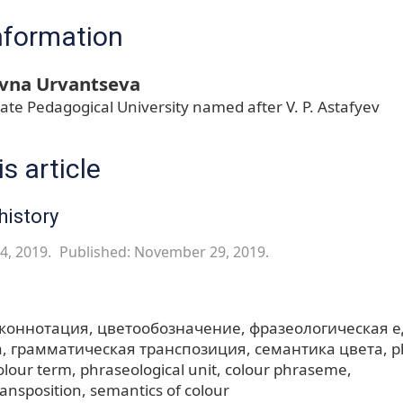
nformation
ovna Urvantseva
ate Pedagogical University named after V. P. Astafyev
s article
history
4, 2019.
Published: November 29, 2019.
коннотация
цветообозначение
фразеологическая 
а
грамматическая транспозиция
семантика цвета
p
olour term
phraseological unit
colour phraseme
ansposition
semantics of colour