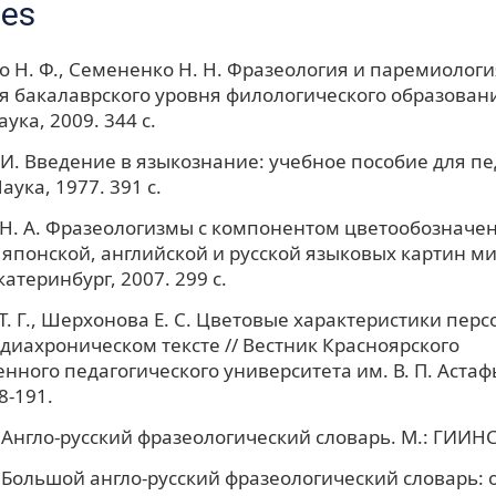
ces
 Н. Ф., Семененко Н. Н. Фразеология и паремиологи
я бакалаврского уровня филологического образовани
ука, 2009. 344 с.
 И. Введение в языкознание: учебное пособие для п
Наука, 1977. 391 с.
Н. А. Фразеологизмы с компонентом цветообозначен
японской, английской и русской языковых картин мира
катеринбург, 2007. 299 с.
Т. Г., Шерхонова Е. С. Цветовые характеристики пер
 диахроническом тексте // Вестник Красноярского
енного педагогического университета им. В. П. Астаф
88-191.
 Англо-русский фразеологический словарь. М.: ГИИНС,
. Большой англо-русский фразеологический словарь: 