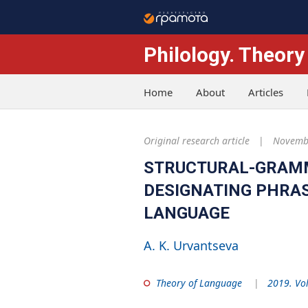
Philology. Theory
Home
About
Articles
Original research article
Novembe
STRUCTURAL-GRAMM
DESIGNATING PHRAS
LANGUAGE
A. K. Urvantseva
Theory of Language
2019. Vo