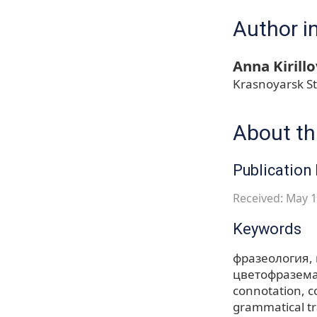
Author i
Anna Kirill
Krasnoyarsk St
About thi
Publication 
Received: May 1
Keywords
фразеология
цветофразем
connotation
c
grammatical tr