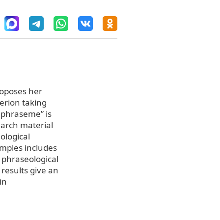
roposes her
terion taking
 phraseme” is
earch material
ological
amples includes
h phraseological
 results give an
in