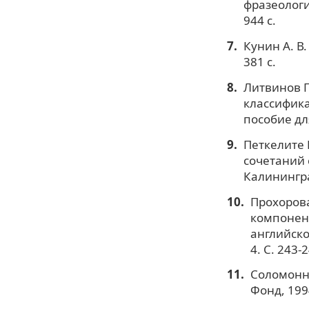
фразеологи
944 с.
Кунин А. В
381 с.
Литвинов П
классифика
пособие для
Петкелите 
сочетаний 
Калининград
Прохорова
компонент
английско
4. С. 243-
Соломонни
Фонд, 1994