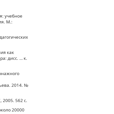
я: учебное
я. М.:
едагогических
ия как
: дисс. … к.
сонажного
ьева. 2014. №
 2005. 562 с.
около 20000