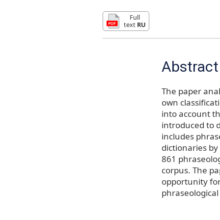
Full
text
RU
Abstract
The paper anal
own classificat
into account t
introduced to 
includes phras
dictionaries b
861 phraseologi
corpus. The pap
opportunity fo
phraseological 