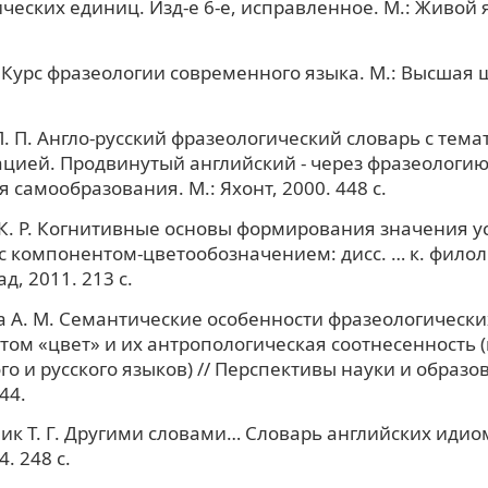
ческих единиц. Изд-е 6-е, исправленное. М.: Живой я
. Курс фразеологии современного языка. М.: Высшая 
. П. Англо-русский фразеологический словарь с тема
цией. Продвинутый английский - через фразеологию
 самообразования. М.: Яхонт, 2000. 448 с.
К. Р. Когнитивные основы формирования значения 
с компонентом-цветообозначением: дисс. … к. филол.
, 2011. 213 с.
 А. М. Семантические особенности фразеологически
ом «цвет» и их антропологическая соотнесенность 
го и русского языков) // Перспективы науки и образо
244.
к Т. Г. Другими словами… Словарь английских идиом.
. 248 с.