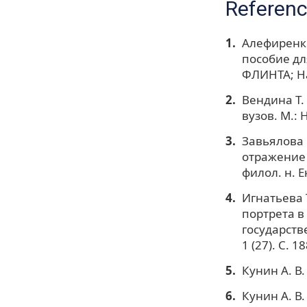
Referen
Алефиренко
пособие дл
ФЛИНТА; На
Вендина T.
вузов. М.: 
Завьялова 
отражение 
филол. н. Е
Игнатьева 
портрета в
государств
1 (27). С. 1
Кунин А. В.
Кунин А. В