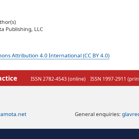
hor(s)
a Publishing, LLC
ns Attribution 4.0 International (CC BY 4.0)
actice
ISSN 2782-4543 (online)
ISSN 1997-2911 (prin
ramota.net
General enquiries:
glavr