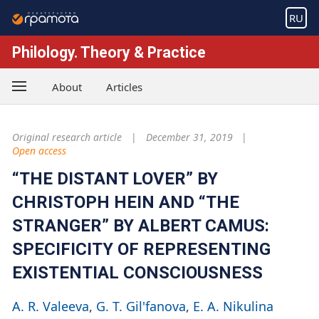
RU
Philology. Theory & Practice
About
Articles
Original research article
December 31, 2019
Open access
“THE DISTANT LOVER” BY
CHRISTOPH HEIN AND “THE
STRANGER” BY ALBERT CAMUS:
SPECIFICITY OF REPRESENTING
EXISTENTIAL CONSCIOUSNESS
A. R. Valeeva
G. T. Gil'fanova
E. A. Nikulina