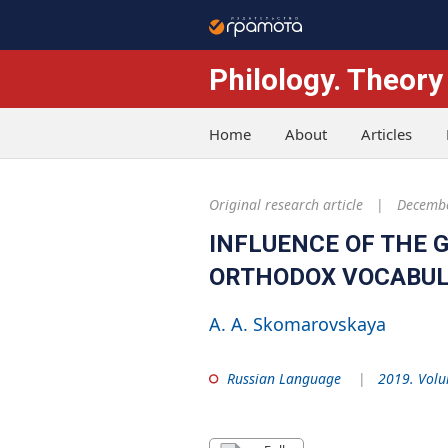
Philology. Theory
Home
About
Articles
Original research article
Decembe
INFLUENCE OF THE 
ORTHODOX VOCABU
A. A. Skomarovskaya
Russian Language
2019. Volu