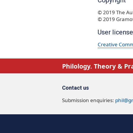
Copyright
© 2019 The Aut
© 2019 Gramot
User license
Creative Commo
Philology. Theory & Pr
Contact us
Submission enquiries:
phil@g