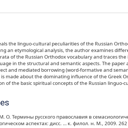
eals the linguo-cultural peculiarities of the Russian Orth
ing an etymological analysis, the author examines differ
trata of the Russian Orthodox vocabulary and traces the 
uage in the structural and semantic aspects. The paper 
irect and mediated borrowing (word-formative and semant
 is made about the dominating influence of the Greek O
n of the basic spiritual concepts of the Russian linguo-cu
ces
М. О. Термины русского православия в семасиологич
ическом аспектах: дисс. … к. филол. н. М., 2009. 262 