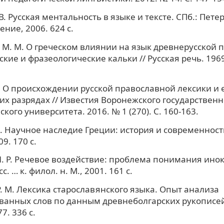
В. Русская ментальность в языке и тексте. СПб.: Пете
ние, 2006. 624 с.
М. М. О греческом влиянии на язык древнерусской 
ие и фразеологические кальки // Русская речь. 1969.
. О происхождении русской православной лексики и 
их разрядах // Известия Воронежского государственн
кого университета. 2016. № 1 (270). С. 160-163.
С. Научное наследие Греции: история и современность
9. 170 с.
. Р. Речевое воздействие: проблема понимания ино
сс. … к. филол. н. М., 2001. 161 с.
. М. Лексика старославянского языка. Опыт анализа
анных слов по данным древнеболгарских рукописей X
7. 336 с.