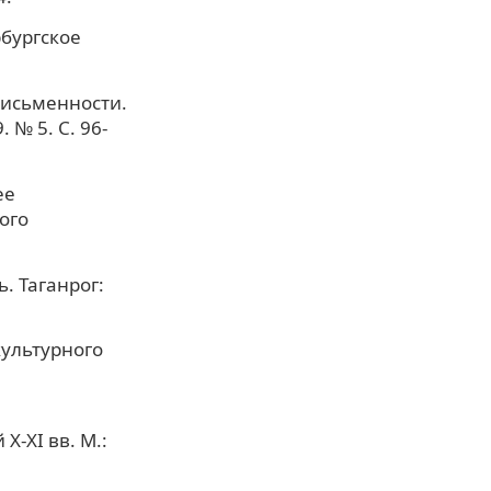
рбургское
письменности.
 № 5. С. 96-
ее
ого
. Таганрог:
культурного
-XI вв. М.: