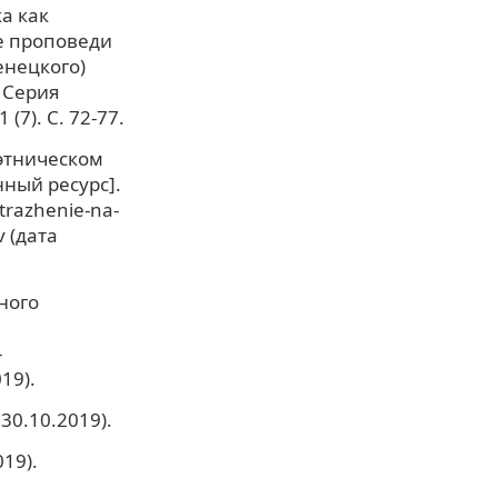
а как
е проповеди
енецкого)
. Серия
7). С. 72-77.
этническом
ный ресурс].
otrazhenie-na-
 (дата
ного
-
19).
 30.10.2019).
019).