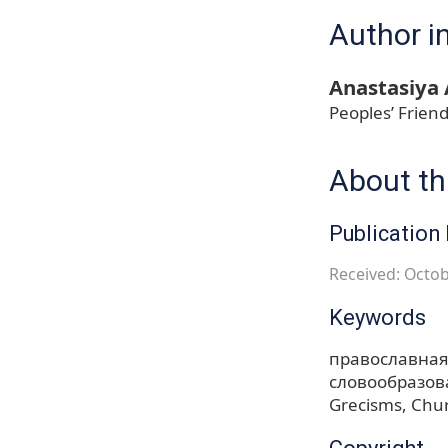
Author i
Anastasiya
Peoples’ Friend
About thi
Publication 
Received: Octob
Keywords
православная
словообразов
Grecisms
Chur