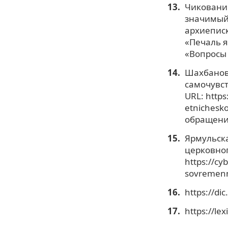
Чиковани 
значимый 
архиеписк
«Печаль я
«Вопросы 
Шахбанова
самочувст
URL: https
etnichesk
обращения
Ярмульска
церковног
https://cyb
sovremenn
https://di
https://le