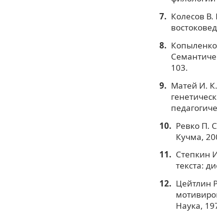
Колесов В. 
востоковеде
Копыленко 
Семантическ
103.
Матей И. К
генетическ
педагогичес
Ревко П. 
Кучма, 200
Степкин И
текста: ди
Цейтлин Р
мотивиров
Наука, 197