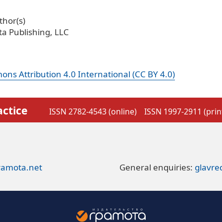
hor(s)
a Publishing, LLC
ns Attribution 4.0 International (CC BY 4.0)
actice
ISSN 2782-4543 (online)
ISSN 1997-2911 (prin
ramota.net
General enquiries:
glavr