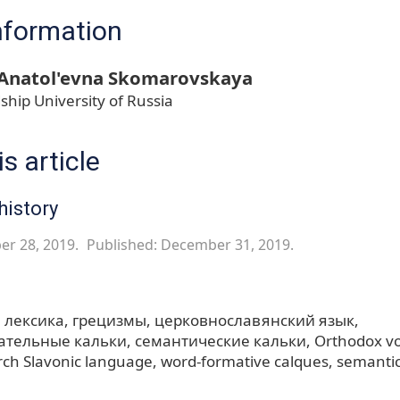
nformation
 Anatol'evna Skomarovskaya
ship University of Russia
s article
history
er 28, 2019.
Published: December 31, 2019.
 лексика
грецизмы
церковнославянский язык
ательные кальки
семантические кальки
Orthodox v
ch Slavonic language
word-formative calques
semantic