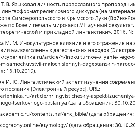
Т. В. Языковая личность православного проповедник
лингвоформат религиозного дискурса (на материал
опа Симферопольского и Крымского Луки (Войно-Яс
же по Бозе и печаль мирская») // Научный результат
теоретической и прикладной лингвистики». 2016. № 1 (
 М. М. Инокультурное влияние и его отражение на 
вии малочисленных дагестанских народов [Электрон
://cyberleninka.ru/article/n/inokulturnoe-vliyanie-i-ego-
om-samochuvstvii-malochislennyh-dagestanskih-narodov
: 16.10.2019).
я И. Ю. Лингвистический аспект изучения современ
о послания [Электронный ресурс]. URL:
erleninka.ru/article/n/lingvisticheskiy-aspekt-izucheniya
ogo-tserkovnogo-poslaniya (дата обращения: 30.10.20
c.academic.ru/contents.nsf/enc_bible/ (дата обращения:
xicography.online/etymology/ (дата обращения: 30.10.2