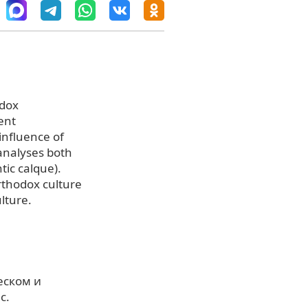
odox
ent
influence of
analyses both
ic calque).
rthodox culture
lture.
еском и
с.