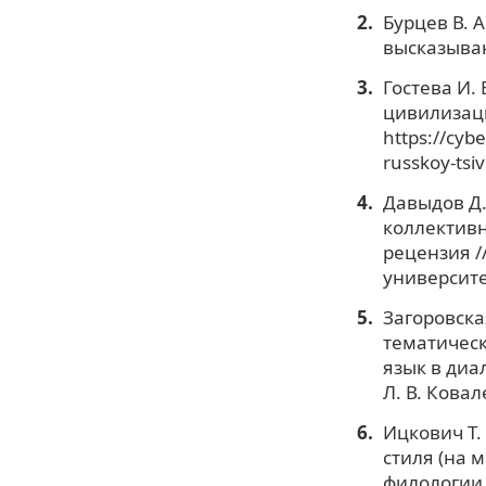
Бурцев В. 
высказывани
Гостева И.
цивилизаци
https://cyb
russkoy-tsiv
Давыдов Д.
коллективн
рецензия /
университет
Загоровска
тематическ
язык в диал
Л. В. Ковал
Ицкович Т.
стиля (на 
филологии 