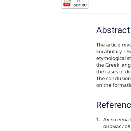
Full
text
RU
Abstract
The article rev
vocabulary. Us
etymological s
the Greek lang
the cases of d
The conclusion
on the formatio
Referen
Алексеева 
ономасиолог