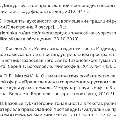
А. Дискурс русской православной проповеди: способы
й: дисс. … д. филол. н. Елец, 2012. 447 с.
 В. Концепты духовности как воплощение традиций р
и [Электронный ресурс]. URL:
erleninka.ru/article/n/kontsepty-duhovnosti-kak-voplosche
ilizatsii (дата обращения: 23.10.2019).
 Г. Крылов А. Н. Религиозная идентичность. Индиви
ое самосознание в постиндустриальном пространстве
/ Вестник Православного Свято-Тихоновского гумани
а. Серия 1. Богословие. Философия. 2013. № 1 (45). С
я О. В., Матей И. К. О семантических особенностях л
ой сферы «Православие» в современном русском язык
оге культур: материалы Междунар. науч. конф.: в 3-х ч
ева. Воронеж: Воронеж. гос. арх.-строит. ун-т, 2010. Ч. 
 В. Базовые субкатегории тональности в текстах рели
материале православной проповеди) // Актуальные 
и педагогической лингвистики. 2012. № 14. С. 147-15