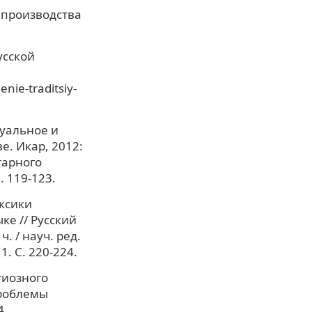
 производства
усской
nie-traditsiy-
дуальное и
. Икар, 2012:
тарного
. 119-123.
ексики
е // Русский
. / науч. ред.
1. С. 220-224.
гиозного
проблемы
4.