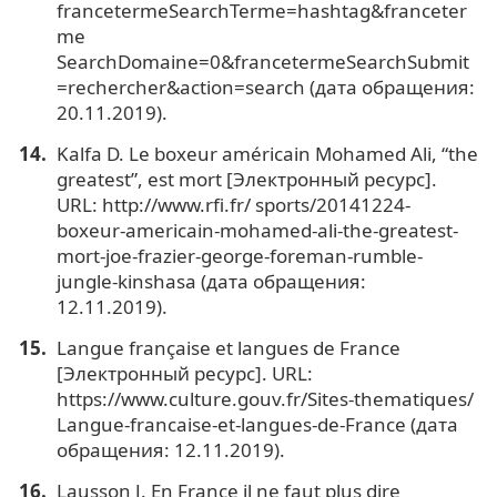
francetermeSearchTerme=hashtag&franceter
me
SearchDomaine=0&francetermeSearchSubmit
=rechercher&action=search (дата обращения:
20.11.2019).
Kalfa D. Le boxeur américain Mohamed Ali, “the
greatest”, est mort [Электронный ресурс].
URL: http://www.rfi.fr/ sports/20141224-
boxeur-americain-mohamed-ali-the-greatest-
mort-joe-frazier-george-foreman-rumble-
jungle-kinshasa (дата обращения:
12.11.2019).
Langue française et langues de France
[Электронный ресурс]. URL:
https://www.culture.gouv.fr/Sites-thematiques/
Langue-francaise-et-langues-de-France (дата
обращения: 12.11.2019).
Lausson J. En France il ne faut plus dire