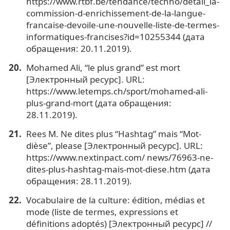
https://www.rtbf.be/tendance/techno/detail_la-
commission-d-enrichissement-de-la-langue-
francaise-devoile-une-nouvelle-liste-de-termes-
informatiques-francises?id=10255344 (дата
обращения: 20.11.2019).
Mohamed Ali, “le plus grand” est mort
[Электронный ресурс]. URL:
https://www.letemps.ch/sport/mohamed-ali-
plus-grand-mort (дата обращения:
28.11.2019).
Rees M. Ne dites plus “Hashtag” mais “Mot-
dièse”, please [Электронный ресурс]. URL:
https://www.nextinpact.com/ news/76963-ne-
dites-plus-hashtag-mais-mot-diese.htm (дата
обращения: 28.11.2019).
Vocabulaire de la culture: édition, médias et
mode (liste de termes, expressions et
définitions adoptés) [Электронный ресурс] //