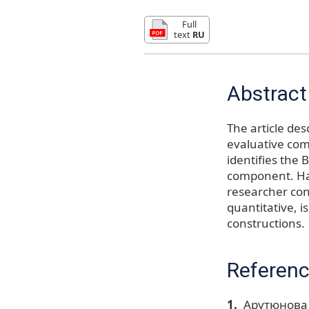
Full
text
RU
Abstract
The article de
evaluative com
identifies the 
component. Hav
researcher con
quantitative, 
constructions.
Referen
Арутюнова 