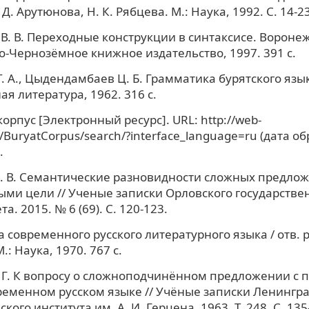
. Д. Арутюнова, Н. К. Рябцева. М.: Наука, 1992. С. 14-23
В. В. Переходные конструкции в синтаксисе. Воронеж
-Чернозёмное книжное издательство, 1997. 391 c.
Т. А., Цыдендамбаев Ц. Б. Грамматика бурятского язы
ая литература, 1962. 316 с.
орпус [Электронный ресурс]. URL: http://web-
t/BuryatCorpus/search/?interface_language=ru (дата о
.
. В. Семантические разновидности сложных предлож
ми цели // Ученые записки Орловского государстве
а. 2015. № 6 (69). С. 120-123.
 современного русского литературного языка / отв. р
: Наука, 1970. 767 с.
 Г. К вопросу о сложноподчинённом предложении с
ременном русском языке // Учёные записки Ленингра
кого института им. А. И. Герцена. 1963. Т. 248. С. 135