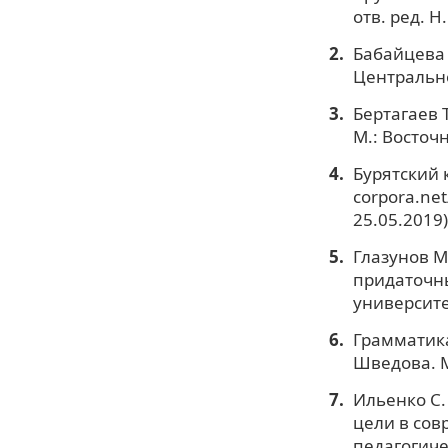
отв. ред. Н
Бабайцева 
Центрально
Бертагаев 
М.: Восточн
Бурятский к
corpora.ne
25.05.2019)
Глазунов М
придаточны
университет
Грамматика
Шведова. М.
Ильенко С.
цели в сов
педагогичес