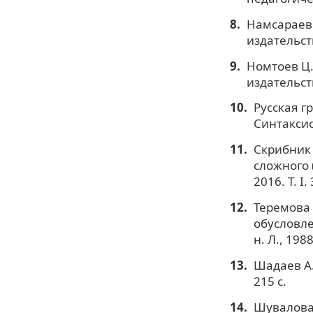
Намсараев 
издательств
Номтоев Ц.
издательств
Русская гр
Синтаксис.
Скрибник 
сложного 
2016. Т. I. 
Теремова 
обусловле
н. Л., 1988
Шадаев А.
215 с.
Шувалова