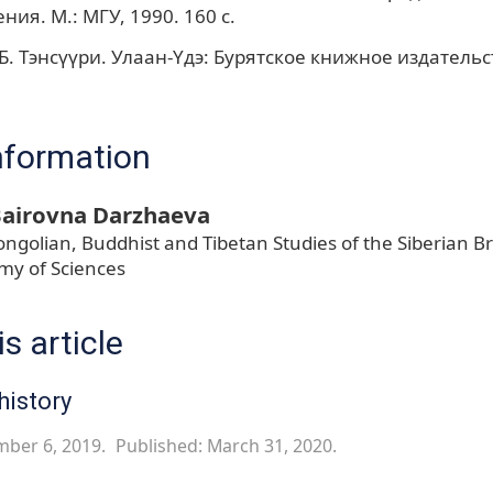
ия. М.: МГУ, 1990. 160 с.
. Тэнсүүри. Улаан-Yдэ: Бурятское книжное издательст
nformation
airovna Darzhaeva
ongolian, Buddhist and Tibetan Studies of the Siberian B
my of Sciences
s article
history
mber 6, 2019.
Published: March 31, 2020.