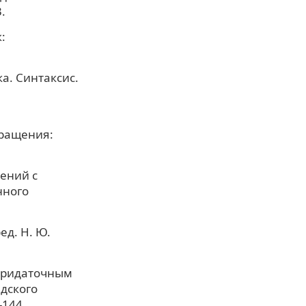
.
:
ка. Синтаксис.
бращения:
ений с
нного
ед. Н. Ю.
 придаточным
дского
-144.