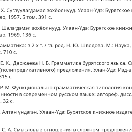
Х. Суглуулагдамал зохёолнууд. Улаан-Yдэ: Бурятское
о, 1957. 5 том. 391 с.
 Шэлэгдэмэл зохёолнууд. Улаан-Yдэ: Бурятское книж
о, 1969. 136 c.
амматика: в 2-х т. / гл. ред. Н. Ю. Шведова. М.: Наука, 1
 710 c.
Е. К., Даржаева Н. Б. Грамматика бурятского языка. 
(полипредикативного) предложения. Улан-Удэ: Изд-в
315 с.
Р. М. Функционально-грамматическая типология ко
нности в современном русском языке: автореф. дисс.
. 32 с.
 Алтан үндэгэн. Улаан-Yдэ: Бурятское книжное издате
 С. А. Смысловые отношения в сложном предложени