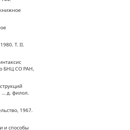
 книжное
ное
980. Т. II.
Синтаксис
о БНЦ СО РАН,
нструкций
 … д. филол.
льство, 1967.
и и способы