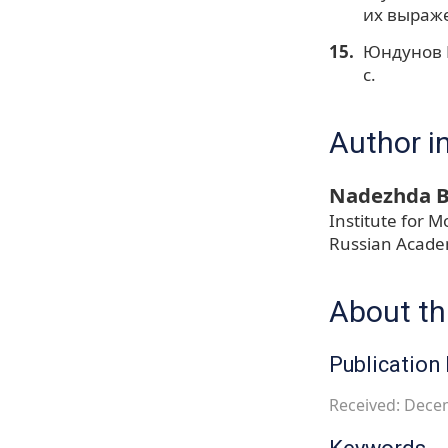
их выражен
Юндунов Б
с.
Author i
Nadezhda B
Institute for M
Russian Acade
About thi
Publication 
Received: Dece