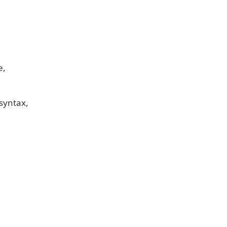
e
syntax