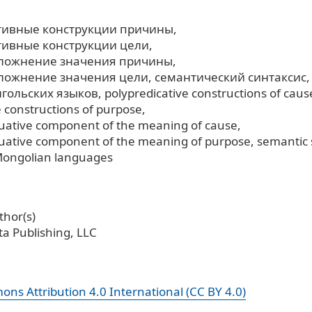
тивные конструкции причины
ивные конструкции цели
сложнение значения причины
ложнение значения цели
семантический синтаксис
нгольских языков
polypredicative constructions of caus
e constructions of purpose
luative component of the meaning of cause
luative component of the meaning of purpose
semantic 
 Mongolian languages
hor(s)
a Publishing, LLC
ns Attribution 4.0 International (CC BY 4.0)