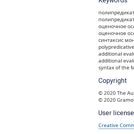
Keywords
полипредика
полипредикат
оценочное о
оценочное ос
синтаксис мо
polypredicativ
additional eva
additional eva
syntax of the
Copyright
© 2020 The Aut
© 2020 Gramot
User license
Creative Commo