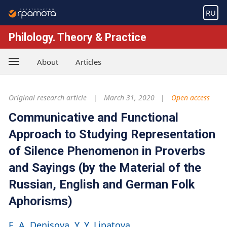
RU
Philology. Theory & Practice
About
Articles
Original research article
March 31, 2020
Open access
Communicative and Functional
Approach to Studying Representation
of Silence Phenomenon in Proverbs
and Sayings (by the Material of the
Russian, English and German Folk
Aphorisms)
E. A. Denisova
Y. Y. Lipatova