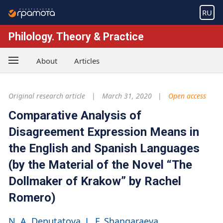
RU
Philology. Theory & Practice
About
Articles
Original research article
March 31, 2020
Open access
Comparative Analysis of
Disagreement Expression Means in
the English and Spanish Languages
(by the Material of the Novel “The
Dollmaker of Krakow” by Rachel
Romero)
N. A. Deputatova
L. F. Shangaraeva