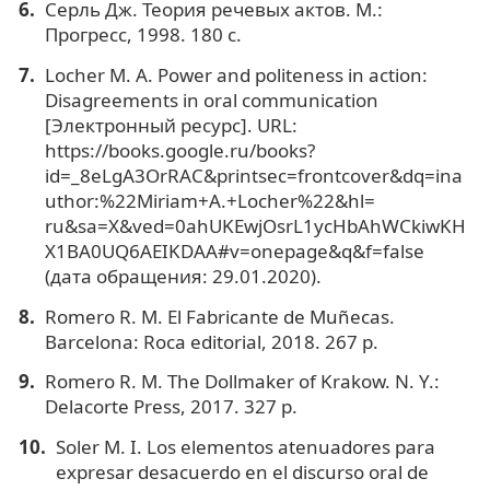
Серль Дж. Теория речевых актов. М.:
Прогресс, 1998. 180 с.
Locher M. A. Power and politeness in action:
Disagreements in oral communication
[Электронный ресурс]. URL:
https://books.google.ru/books?
id=_8eLgA3OrRAC&printsec=frontcover&dq=ina
uthor:%22Miriam+A.+Locher%22&hl=
ru&sa=X&ved=0ahUKEwjOsrL1ycHbAhWCkiwKH
X1BA0UQ6AEIKDAA#v=onepage&q&f=false
(дата обращения: 29.01.2020).
Romero R. M. El Fabricante de Muñecas.
Barcelona: Roca editorial, 2018. 267 р.
Romero R. M. The Dollmaker of Krakow. N. Y.:
Delacorte Press, 2017. 327 р.
Soler M. I. Los elementos atenuadores para
expresar desacuerdo en el discurso oral de