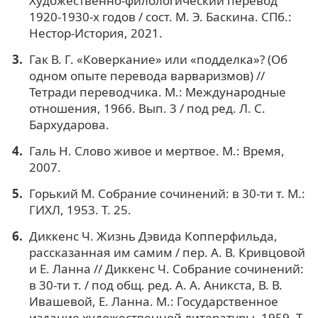
Художественно-филологический перевод
1920-1930-х годов / сост. М. Э. Баскина. СПб.:
Нестор-История, 2021.
Гак В. Г. «Коверкание» или «подделка»? (Об
одном опыте перевода варваризмов) //
Тетради переводчика. М.: Международные
отношения, 1966. Вып. 3 / под ред. Л. С.
Бархударова.
Галь Н. Слово живое и мертвое. М.: Время,
2007.
Горький М. Собрание сочинений: в 30-ти т. М.:
ГИХЛ, 1953. Т. 25.
Диккенс Ч. Жизнь Дэвида Копперфильда,
рассказанная им самим / пер. А. В. Кривцовой
и Е. Ланна // Диккенс Ч. Собрание сочинений:
в 30-ти т. / под общ. ред. А. А. Аникста, В. В.
Ивашевой, Е. Ланна. М.: Государственное
издание художественной литературы, 1959. Т.