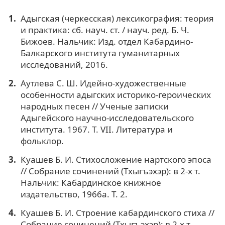
Адыгская (черкесская) лексикография: теория
и практика: сб. науч. ст. / науч. ред. Б. Ч.
Бижоев. Нальчик: Изд. отдел Кабардино-
Балкарского института гуманитарных
исследований, 2016.
Аутлева С. Ш. Идейно-художественные
особенности адыгских историко-героических
народных песен // Ученые записки
Адыгейского научно-исследовательского
института. 1967. Т. VII. Литература и
фольклор.
Кyaшeв Б. И. Стихосложение нартского эпоса
// Собрание сочинений (Тxыгъэxэp): в 2-х т.
Нальчик: Кабардинское книжное
издательство, 1966а. Т. 2.
Кyaшeв Б. И. Строение кабардинского стиха //
Собрание сочинений (Тxыгъэxэp): в 2-х т.