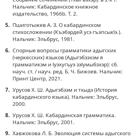
Нальчик: Кабардинское книжное
издательство, 1966b. Т. 2.
Пшигoтыжeв А. З. О кабардинском
стихосложении (Къэбэрдей усэ гъэпсыкlэ.).
Нальчик: Эльбрус, 1981.
Спорные вопросы грамматики адыгских
(черкесских) языков (Адыгэбзэхэм я
грамматикэм и lуэхугъуэ зэlумыбзхэр): сб.
науч. ст. / науч. ред. Б. Ч. Бижоев. Нальчик:
Принт Центр, 2021.
Урусов Х. Ш. Адыгэбзэм и тхыдэ (История
кабардинского языка). Нальчик: Эльбрус,
2000.
Урусов Х. Ш. Кабардинская грамматика.
Нальчик: Эльбрус, 2001.
Хавжокова Л. Б. Эволюция системы адыгского