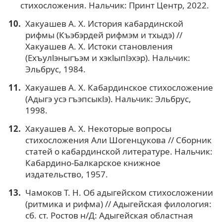
стихосложения. Нальчик: Принт Центр, 2022.
Хакyaшeв А. Х. История кабардинской
рифмы (Къэбэpдeй pифмэм и тxыдэ) //
Xaкyaшeв А. Х. Истоки становления
(Exъyлlэныгъэм и xэкlыпlэxэp). Нальчик:
Эльбрус, 1984.
Хакyaшeв А. Х. Кабардинское стихосложение
(Aдыгэ ycэ гъэпсыкlэ). Нальчик: Эльбрус,
1998.
Хакyaшeв А. Х. Некоторые вопросы
стихосложения Али Шогенцукова // Сборник
статей о кабардинской литературе. Нальчик:
Кабардино-Балкарское книжное
издательство, 1957.
Чaмoков Т. Н. Об адыгейском стихосложении
(ритмика и рифма) // Адыгейская филология:
сб. ст. Ростов н/Д: Адыгейская областная