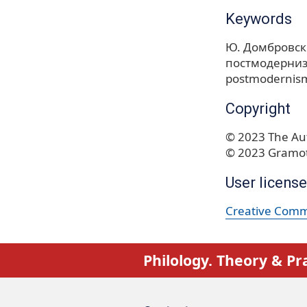
Keywords
Ю. Домбровс
постмодерни
postmodernis
Copyright
© 2023 The Aut
© 2023 Gramot
User license
Creative Commo
Philology. Theory & Pr