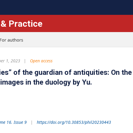
 & Practice
For authors
er 1, 2023
Open access
es” of the guardian of antiquities: On the
 images in the duology by Yu.
me 16. Issue 9
https://doi.org/10.30853/phil20230443