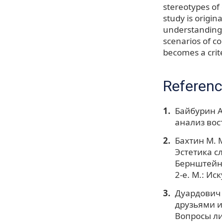
stereotypes of
study is origin
understanding
scenarios of co
becomes a crit
Referen
Байбурин А
анализ вос
Бахтин М. М
Эстетика сл
Бернштейн и
2-е. М.: Ис
Дуардович 
друзьями и
Вопросы ли