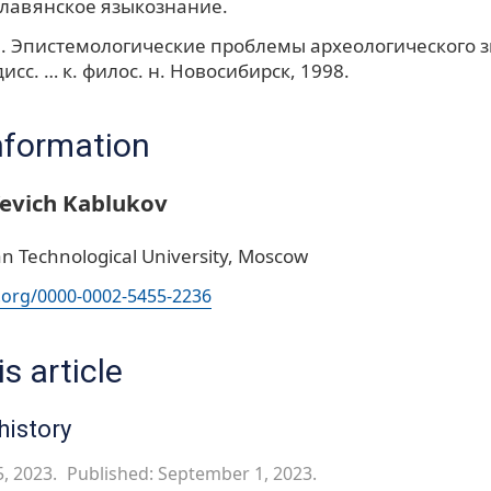
Славянское языкознание.
И. Эпистемологические проблемы археологического 
исс. … к. филос. н. Новосибирск, 1998.
nformation
l’evich Kablukov
n Technological University, Moscow
d.org/0000-0002-5455-2236
s article
history
5, 2023.
Published: September 1, 2023.