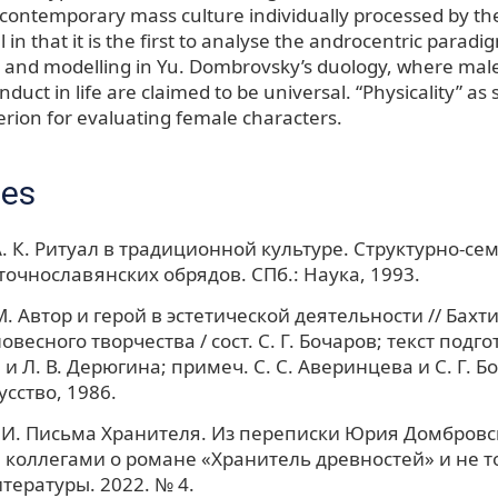
 contemporary mass culture individually processed by th
al in that it is the first to analyse the androcentric paradi
 and modelling in Yu. Dombrovsky’s duology, where ma
nduct in life are claimed to be universal. “Physicality” as 
erion for evaluating female characters.
ces
. К. Ритуал в традиционной культуре. Структурно-се
точнославянских обрядов. СПб.: Наука, 1993.
. Автор и герой в эстетической деятельности // Бахти
овесного творчества / сост. С. Г. Бочаров; текст подгот.
 Л. В. Дерюгина; примеч. С. С. Аверинцева и С. Г. Б
кусство, 1986.
И. Письма Хранителя. Из переписки Юрия Домбровск
 коллегами о романе «Хранитель древностей» и не то
тературы. 2022. № 4.