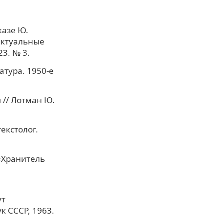
казе Ю.
актуальные
3. № 3.
атура. 1950-е
 // Лотман Ю.
екстолог.
«Хранитель
ут
к СССР, 1963.