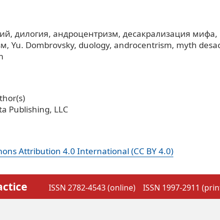
кий
дилогия
андроцентризм
десакрализация мифа
зм
Yu. Dombrovsky
duology
androcentrism
myth desac
m
hor(s)
a Publishing, LLC
ns Attribution 4.0 International (CC BY 4.0)
actice
ISSN 2782-4543 (online)
ISSN 1997-2911 (prin