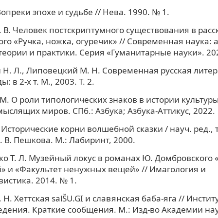
опреки эпохе и судьбе // Нева. 1990. № 1.
. В. Человек постскриптумного существования в расс
го «Ручка, ножка, огуречик» // Современная наука: 
еории и практики. Серия «Гуманитарные науки». 202
Н. Л., Липовецкий М. Н. Современная русская литер
ы: в 2-х т. М., 2003. Т. 2.
М. О роли типологических знаков в истории культуры
мыслящих миров. СПб.: Азбука; Азбука-Аттикус, 2022.
 Исторические корни волшебной сказки / науч. ред., т
 В. Пешкова. М.: Лабиринт, 2000.
о Т. Л. Музейный локус в романах Ю. Домбровского 
» и «Факультет ненужных вещей» // Имагология и
истика. 2014. № 1.
 Н. Хеттская salŠU.GI и славянская баба-яга // Инстит
дения. Краткие сообщения. М.: Изд-во Академии нау