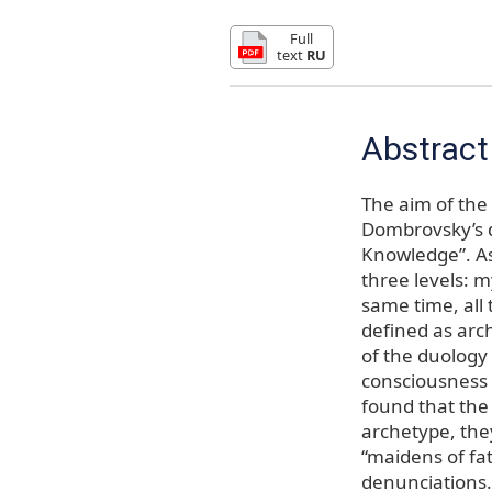
Full
text
RU
Abstract
The aim of the 
Dombrovsky’s d
Knowledge”. As 
three levels: m
same time, all 
defined as arch
of the duology 
consciousness a
found that the
archetype, the
“maidens of fat
denunciations. 