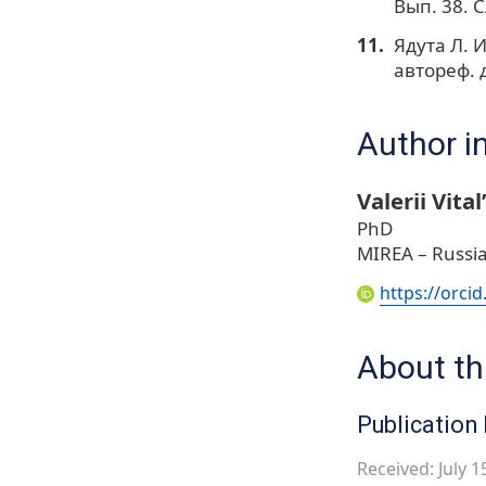
Вып. 38. 
Ядута Л. 
автореф. д
Author i
Valerii Vita
PhD
MIREA – Russia
https://orci
About thi
Publication 
Received: July 1