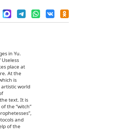
ges in Yu.
f Useless
kes place at
re. At the
which is
artistic world
of
e text. It is
of the “witch”
prophetesses”,
otocols and
elp of the