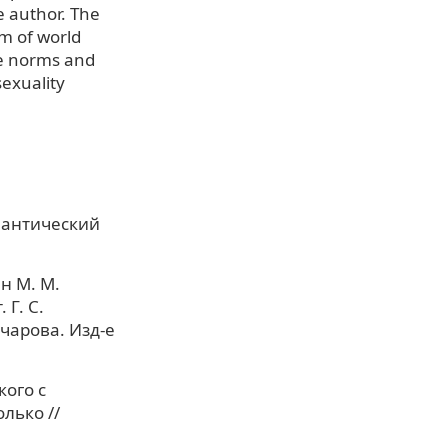
e author. The
gm of world
le norms and
sexuality
мантический
н М. М.
 Г. С.
очарова. Изд-е
ого с
лько //