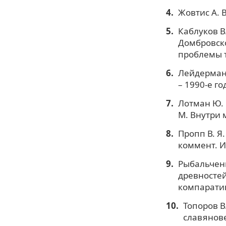
Жовтис А. В
Каблуков В
Домбровско
проблемы т
Лейдерман 
– 1990-е год
Лотман Ю. 
М. Внутри 
Пропп В. Я.
коммент. И.
Рыбальченк
древностей
компаратив
Топоров В.
славянове