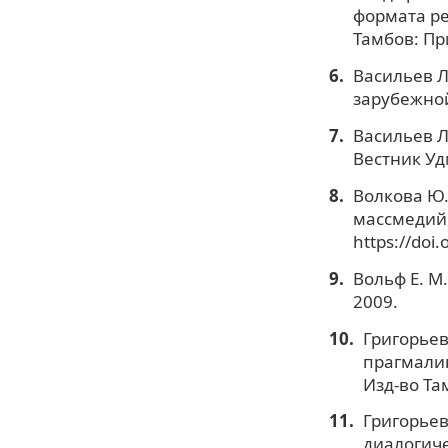
формата ре
Тамбов: Пр
Васильев Л
зарубежной
Васильев Л.
Вестник Уд
Волкова Ю.
массмедийн
https://doi
Вольф Е. М
2009.
Григорьев
прагмалин
Изд-во Та
Григорьев
диалогиче