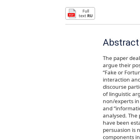
Full
text
RU
Abstract
The paper deals
argue their po
“Fake or Fortun
interaction and
discourse parti
of linguistic a
non/experts in 
and “informat
analysed. The p
have been esta
persuasion is 
components in