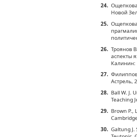
Ощепкова 
Новой Зел
Ощепкова 
прагмалин
политическ
Троянов В
аспекты я
Калинин: 
Филиппова
Астрель, 
Ball W. J.
Teaching Jo
Brown P., 
Cambridge:
Galtung J.
Teutonic, 