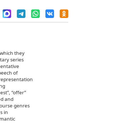
 which they
tary series
mentative
peech of
 representation
ing
est”, “offer”
ed and
scourse genres
s in
emantic