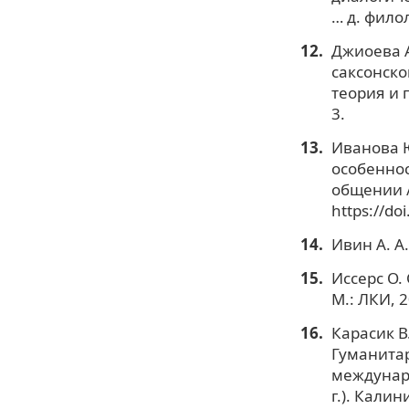
… д. филол
Джиоева А
саксонско
теория и 
3.
Иванова Ю
особеннос
общении /
https://do
Ивин А. А
Иссерс О.
М.: ЛКИ, 2
Карасик В
Гуманитар
междунаро
г.). Калин