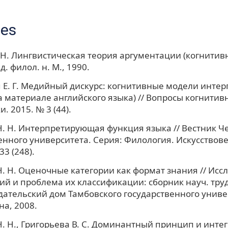
ces
 Н. Лингвистическая теория аргументации (когнитив
д. филол. н. М., 1990.
 Е. Г. Медийный дискурс: когнитивные модели инте
а материале английского языка) // Вопросы когнитив
. 2015. № 3 (44).
. Н. Интерпретирующая функция языка // Вестник Ч
енного университета. Серия: Филология. Искусствове
33 (248).
. Н. Оценочные категории как формат знания // Исс
ий и проблема их классификации: сборник науч. труд
дательский дом Тамбовского государственного универ
на, 2008.
. Н., Григорьева В. С. Доминантный принцип и инте