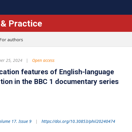
 & Practice
For authors
er 25, 2024
Open access
ation features of English-language
tion in the BBC 1 documentary series
olume 17. Issue 9
https://doi.org/10.30853/phil20240474