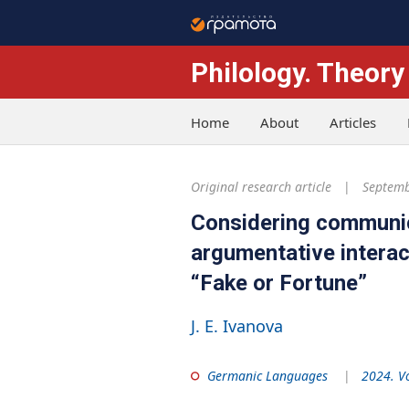
Philology. Theory
Home
About
Articles
Original research article
Septemb
Considering communic
argumentative interac
“Fake or Fortune”
J. E. Ivanova
Germanic Languages
2024. V