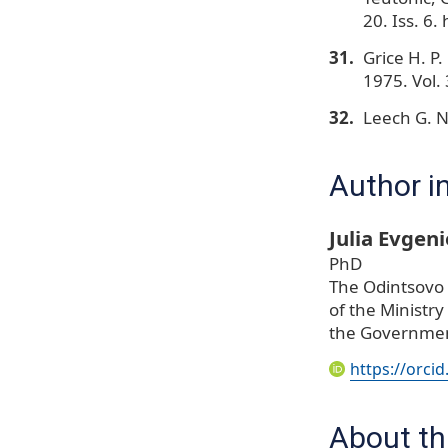
20. Iss. 6
Grice H. P
1975. Vol. 
Leech G. N
Author i
Julia Evgen
PhD
The Odintsovo 
of the Ministry
the Governmen
https://orci
About thi