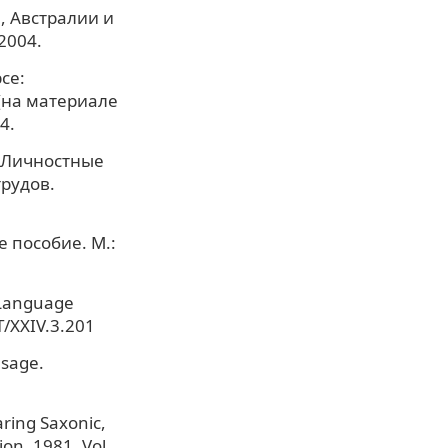
, Австралии и
2004.
се:
(на материале
4.
/ Личностные
рудов.
 пособие. М.:
 Language
LT/XXIV.3.201
Usage.
aring Saxonic,
ion. 1981. Vol.