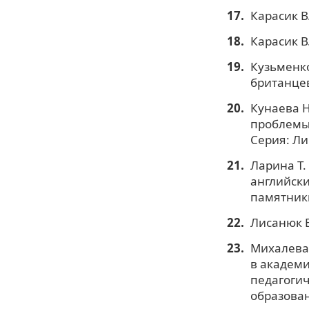
Карасик В
Карасик В.
Кузьменко
британцев
Кунаева Н
проблемы 
Серия: Ли
Ларина Т.
английски
памятники
Лисанюк Е
Михалева 
в академи
педагогич
образовани