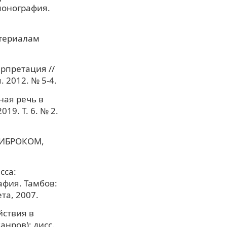
монография.
атериалам
ерпретация //
 2012. № 5-4.
ная речь в
9. Т. 6. № 2.
 ЛИБРОКОМ,
сса:
фия. Тамбов:
та, 2007.
йствия в
нров): дисс.