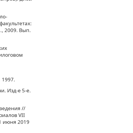
ло-
факультетах:
, 2009. Вып.
ких
лилоговом
 1997.
. Изд-е 5-е.
ведения //
иалов VII
1 июня 2019