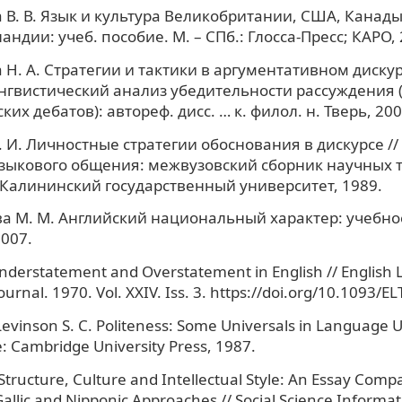
В. В. Язык и культура Великобритании, США, Канады
андии: учеб. пособие. М. – СПб.: Глосса-Пресс; КАРО, 
Н. А. Стратегии и тактики в аргументативном дискур
гвистический анализ убедительности рассуждения 
их дебатов): автореф. дисс. … к. филол. н. Тверь, 200
. И. Личностные стратегии обоснования в дискурсе /
зыкового общения: межвузовский сборник научных т
Калининский государственный университет, 1989.
 М. М. Английский национальный характер: учебное
2007.
 Understatement and Overstatement in English // English
urnal. 1970. Vol. XXIV. Iss. 3. https://doi.org/10.1093/E
Levinson S. C. Politeness: Some Universals in Language 
 Cambridge University Press, 1987.
 Structure, Culture and Intellectual Style: An Essay Comp
Gallic and Nipponic Approaches // Social Science Informat