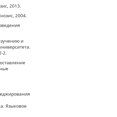
зис, 2013.
Гнозис, 2004.
поведения
изучению и
университета.
-2.
поставление
сные
 хеджирования
ка. Языковое