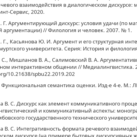
чевого взаимодействия в диалогическом дискурсе: 
инт-Сервис, 2020.
. Г. Аргументирующий дискурс: условия удачи (по м
 аргументации) // Филология и человек. 2007. № 1.
 Г., Касьянова Ю. И. Аргумент и его структурная инт
муртского университета. Серия: История и филология.
 С., Мишланов В. А., Салимовский В. А. Аргументатив
ом интерактивном общении // Медиалингвистика. 201
.org/10.21638/spbu22.2019.202
. Функциональная семантика оценки. Изд-е 4-е. М.:
а В. С. Дискурс как элемент коммуникативного проце
гвистический и коммуникативный аспекты: моногра
мбовского государственного технического университе
а В. С. Интегративность формата речевого взаимоде
ском дискурсе (на примере бытовых дискурсивных жа