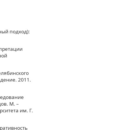
ный подход):
рпретации
ной
елябинского
дение. 2011.
ледование
ов. М. –
ситета им. Г.
гративность