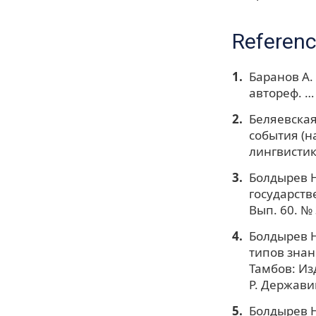
Referen
Баранов А.
автореф. … 
Беляевская
события (н
лингвистики
Болдырев Н
государств
Вып. 60. № 
Болдырев Н
типов знан
Тамбов: Из
Р. Держави
Болдырев Н