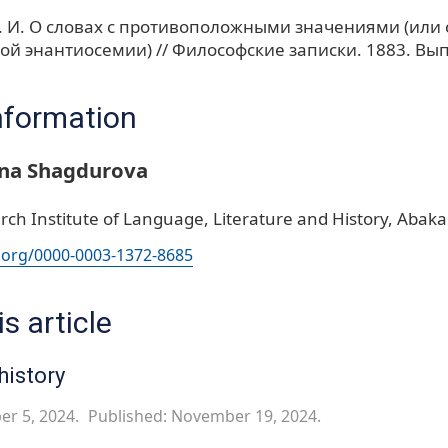
 И. О словах с противоположными значениями (или 
й энантиосемии) // Философские записки. 1883. Вып.
nformation
vna Shagdurova
ch Institute of Language, Literature and History, Abak
d.org/0000-0003-1372-8685
s article
history
er 5, 2024.
Published: November 19, 2024.