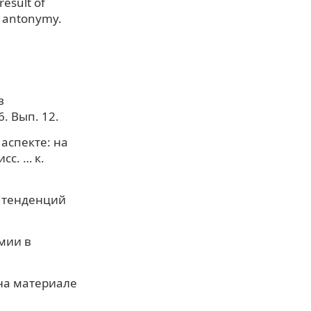
result of
al antonymy.
в
. Вып. 12.
аспекте: на
сс. … к.
х тенденций
мии в
на материале