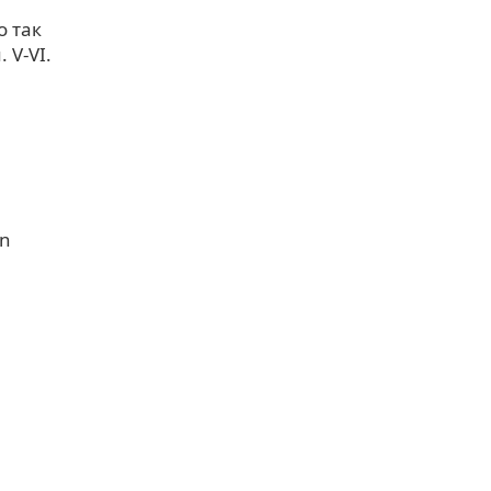
о так
 V-VI.
an