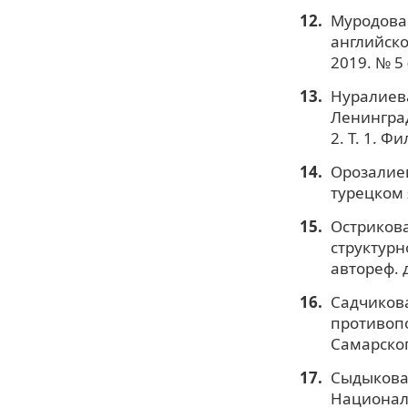
Муродова 
английском
2019. № 5 
Нуралиева
Ленинград
2. Т. 1. Ф
Орозалиев
турецком 
Острикова
структурн
автореф. д
Садчикова
противопо
Самарског
Сыдыкова 
Националь