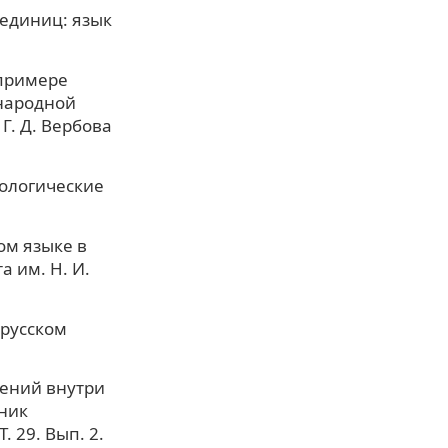
 единиц: язык
 примере
ународной
Г. Д. Вербова
лологические
ом языке в
 им. Н. И.
 русском
ений внутри
тник
. 29. Вып. 2.