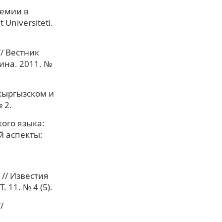
семии в
Universiteti.
/ Вестник
ина. 2011. №
кыргызском и
 2.
ого языка:
й аспекты:
// Известия
 11. № 4 (5).
/