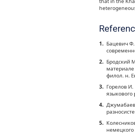
that in the Kha
heterogeneous 
Referen
Бацевич Ф.
современно
Бродский М
материале 
филол. н. Е
Горелов И.
языкового 
Джумабаева
разносисте
Колесников
немецкого я