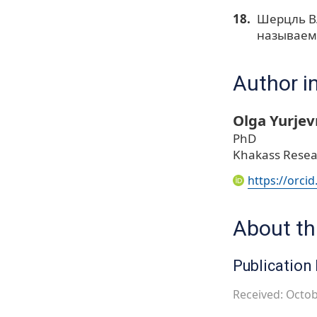
Шерцль В.
называемо
Author i
Olga Yurje
PhD
Khakass Resear
https://orci
About thi
Publication 
Received: Octob