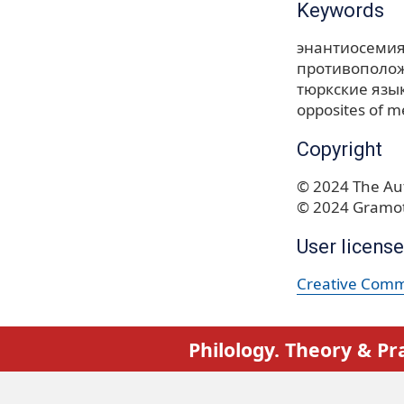
Keywords
энантиосеми
противополож
тюркские язы
opposites of me
Copyright
© 2024 The Aut
© 2024 Gramot
User license
Creative Commo
Philology. Theory & Pr