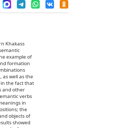
ern Khakass
 semantic
the example of
and formation
ombinations
, as well as the
 in the fact that
ss and other
ysemantic verbs
meanings in
sitions; the
and objects of
esults showed