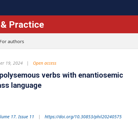
 & Practice
For authors
r 19, 2024
Open access
 polysemous verbs with enantiosemic
ass language
lume 17. Issue 11
https://doi.org/10.30853/phil20240575