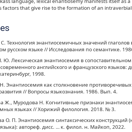
kass language, lexical enantiosemy manifests itself as a 
factors that give rise to the formation of an intraverbi
ces
 С. Технология энантиосемичных значений глаголов 
м русском языке // Исследования по семантике. 1986
. Ю. Лексическая энантиосемия в сопоставительном 
современного английского и французского языков: ди
катеринбург, 1998.
 Н. Энантиосемия как столкновение противоречивы
развития // Вопросы языкознания. 1986. Вып. 4.
 Ж., Муродова Н. Когнитивные признаки энантиосе
мных языках // Хорижий филология. 2018. № 3.
а О. П. Энантиосемия синтаксических конструкций (
зыка): автореф. дисс. … к. филол. н. Майкоп, 2022.