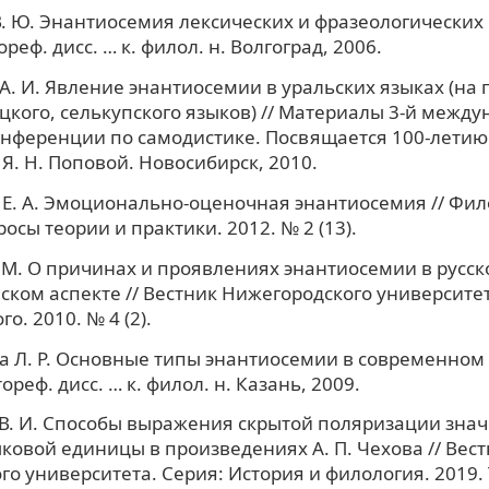
. Ю. Энантиосемия лексических и фразеологических
ореф. дисс. … к. филол. н. Волгоград, 2006.
А. И. Явление энантиосемии в уральских языках (на
цкого, селькупского языков) // Материалы 3-й межд
нференции по самодистике. Посвящается 100-летию 
 Я. Н. Поповой. Новосибирск, 2010.
Е. А. Эмоционально-оценочная энантиосемия // Фи
осы теории и практики. 2012. № 2 (13).
 М. О причинах и проявлениях энантиосемии в русск
ком аспекте // Вестник Нижегородского университета
о. 2010. № 4 (2).
 Л. Р. Основные типы энантиосемии в современном
ореф. дисс. … к. филол. н. Казань, 2009.
В. И. Способы выражения скрытой поляризации знач
ковой единицы в произведениях А. П. Чехова // Вес
го университета. Серия: История и филология. 2019. Т