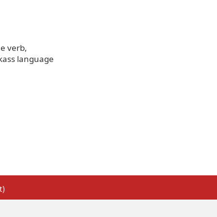
he verb
kass language
t)