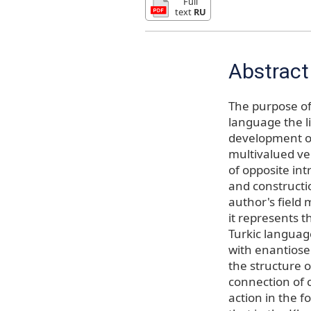
Full
text
RU
Abstract
The purpose of 
language the l
development of
multivalued ve
of opposite in
and constructio
author's field m
it represents t
Turkic language
with enantios
the structure 
connection of c
action in the 