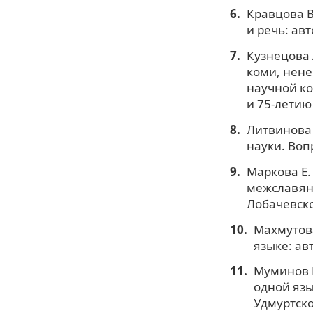
Кравцова В
и речь: авт
Кузнецова 
коми, нене
научной ко
и 75-летию
Литвинова 
науки. Вопр
Маркова Е.
межславянс
Лобачевског
Махмутова
языке: авт
Муминов 
одной язы
Удмуртско