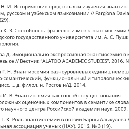
Н. И. Исторические предпосылки изучения энантио
, русском и узбекском языкознании // Farg’ona Davlat 
(29).
 К. З. Способность фразеологизмов к энантиосемии /
ского государственного университета им. А. С. Пушк
илология.
а Д. Эмоционально-экспрессивная энантиосемия в 
языке // Вестник “ALATOO ACADEMIC STUDIES”. 2016. №
 Г. Н. Энантиосемия разноуровневых единиц немецк
о-семантический, функциональный и типологически
исс. … д. филол. н. Ростов н/Д, 2014.
 И. В. Энантиосемия как способ сосуществования
ложных оценочных компонентов в семантике слова 
о научного центра Российской академии наук. 2009. Т.
Т. К. Роль энантиосемии в поэзии Барны Алыкулова /
ная ассоциация ученых (НАУ). 2016. № 3 (19).