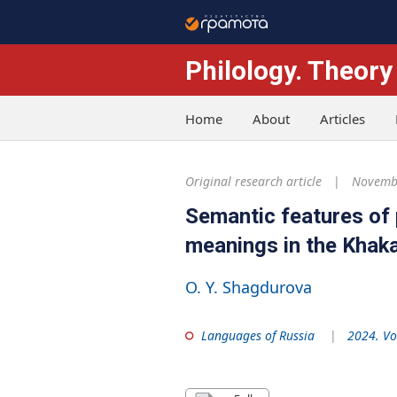
Philology. Theory
Home
About
Articles
Original research article
Novembe
Semantic features of
meanings in the Khak
O. Y. Shagdurova
Languages of Russia
2024. Vo