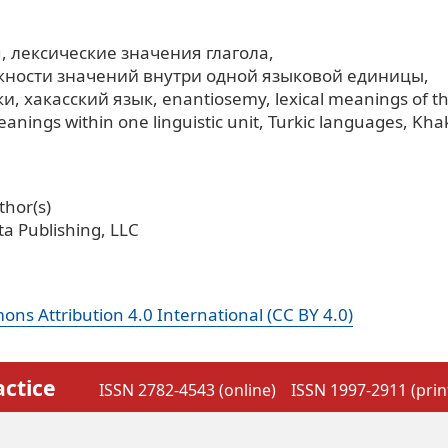
я
лексические значения глагола
ности значений внутри одной языковой единицы
ки
хакасский язык
enantiosemy
lexical meanings of t
anings within one linguistic unit
Turkic languages
Kha
hor(s)
a Publishing, LLC
ns Attribution 4.0 International (CC BY 4.0)
actice
ISSN 2782-4543 (online)
ISSN 1997-2911 (prin