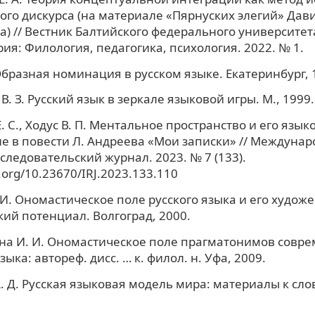
ого дискурса (на материале «Пярнуских элегий» Дав
) // Вестник Балтийского федерального университета
рия: Филология, педагогика, психология. 2022. № 1.
 Образная номинация в русском языке. Екатеринбург, 
В. З. Русский язык в зеркале языковой игры. М., 1999.
. С., Ходус В. П. Ментальное пространство и его язык
 в повести Л. Андреева «Мои записки» // Междуна
следовательский журнал. 2023. № 7 (133).
i.org/10.23670/IRJ.2023.133.110
 И. Ономастическое поле русского языка и его худож
кий потенциал. Волгоград, 2000.
на И. И. Ономастическое поле прагматонимов совре
зыка: автореф. дисс. … к. филол. н. Уфа, 2009.
 Д. Русская языковая модель мира: материалы к сло