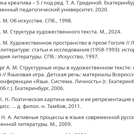
ка креатива – 5 / под ред. Т. А. Гридиной. Екатеринб
венный педагогический университет, 2020.
 М. Об искусстве. СПб., 1998.
 М. Структура художественного текста. М., 2024.
 М. Художественное пространство в прозе Гоголя // 
 литературе: статьи и исследования (1958-1993): исто
ория литературы. СПб.: Искусство, 1997.
г А. М. Структурные игры в художественном тексте:
 // Языковая игра. Детская речь: материалы Всеросс
онференции «Язык. Система. Личность» (г. Екатеринб
6 г.). Екатеринбург, 2006.
. Н. Поэтическая картина мира и ее репрезентация в
исс. … д. филол. н. Тамбов, 2011.
Н. А. Активные процессы в языке современной русс
енной литературы. М., 2009.