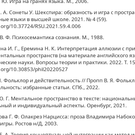
 Ю. Игра на гранях языка. М., 2006.
. А. Сонеты У. Шекспира: образность и игра с простра
ые языки в высшей школе. 2021. № 4 (59).
i.org/10.37724/RSU.2021.59.4.006
В. Ф. Психосемантика сознания. М., 1988.
а И. Г., Еремина Н. К. Интерпретация аллюзии с п
нтальных пространств (на материале английского язы
еские науки. Вопросы теории и практики. 2022. Т. 15.
i.org/10.30853/phil20220527
Я. Фольклор и действительность // Пропп В. Я. Фолькл
льность: избранные статьи. СПб., 2022.
. Г. Ментальное пространство в тексте: национальн
ный и индивидуальный аспекты. Оренбург, 2021.
ва Г. Ф. Олакрез Нарцисса: проза Владимира Набоко
игры. Ростов н/Д, 2003.
Е. А. Теория концептуальной интеграции как метод 