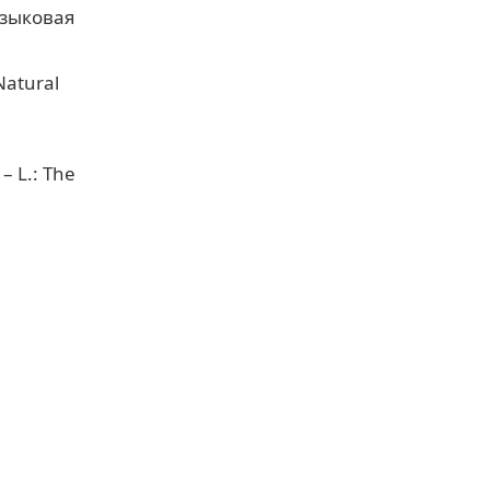
языковая
Natural
– L.: The