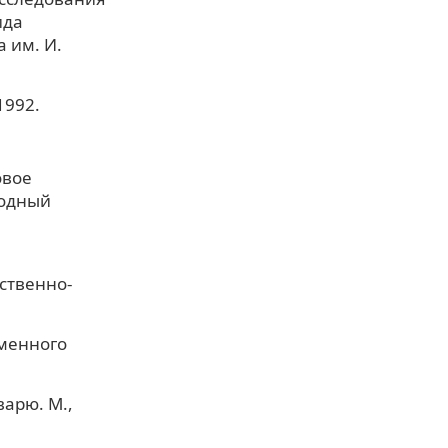
ида
 им. И.
1992.
овое
родный
ественно-
менного
варю. М.,