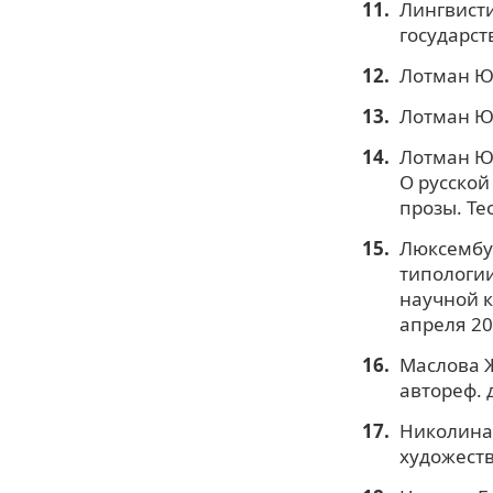
Лингвисти
государст
Лотман Ю.
Лотман Ю.
Лотман Ю.
О русской
прозы. Те
Люксембур
типологии
научной к
апреля 200
Маслова Ж
автореф. д
Николина 
художеств