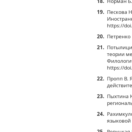
Норман Б.
Пескова Н
Иностранн
https://do
Петренко 
Потылицин
теории ме
Филологич
https://do
Пропп В. 
действите
Пыхтина Ю
региональ
Рахимкуло
языковой 
Ревуцкая 