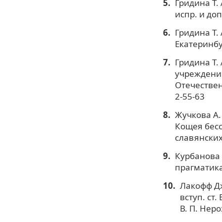
Гридина Т.
испр. и доп
Гридина Т.
Екатеринбу
Гридина Т.
учреждений
Отечественн
2-55-63
Жучкова А.
Кощея бесс
славянских 
Курбанова 
прагматика:
Лакофф Дж
вступ. ст.
В. П. Неро