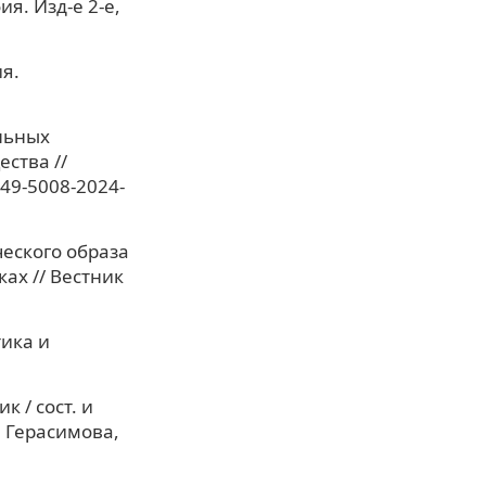
я. Изд-е 2-е,
я.
льных
ства //
949-5008-2024-
ческого образа
ах // Вестник
тика и
 / сост. и
И. Герасимова,