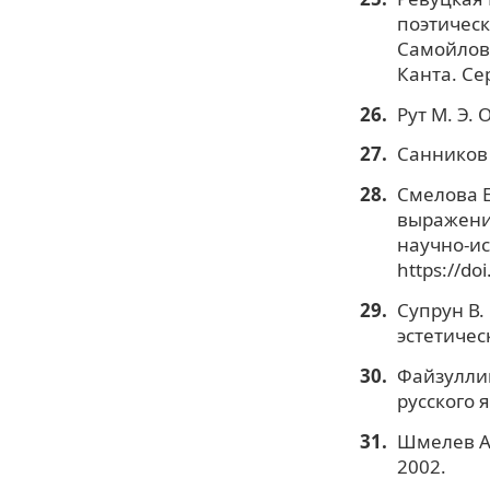
поэтическ
Самойлова
Канта. Се
Рут М. Э.
Санников 
Смелова Е
выражение
научно-ис
https://do
Супрун В.
эстетичес
Файзулли
русского я
Шмелев А.
2002.