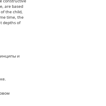
he constructive
re, are based
of the child,
same time, the
nt depths of
принципы и
ке.
ковом