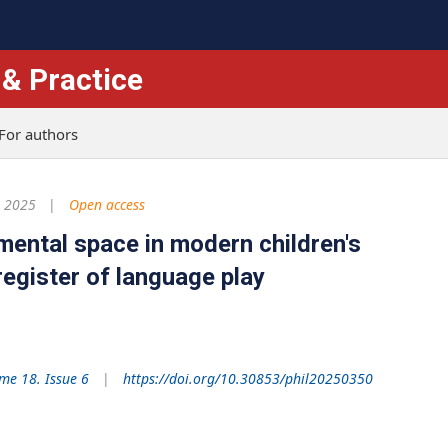
 & Practice
For authors
, 2025
Open access
 mental space in modern children's
register of language play
me 18. Issue 6
https://doi.org/10.30853/phil20250350