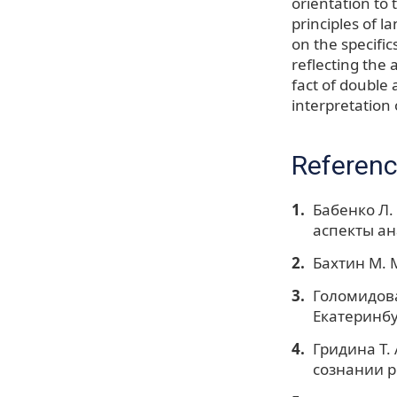
orientation to 
principles of l
on the specific
reflecting the 
fact of double 
interpretation 
Referen
Бабенко Л.
аспекты ан
Бахтин М. М
Голомидова
Екатеринбу
Гридина Т.
сознании р