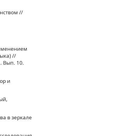
нством //
рименением
ка) //
 Вып. 10.
ор и
ый,
ва в зеркале
исследования