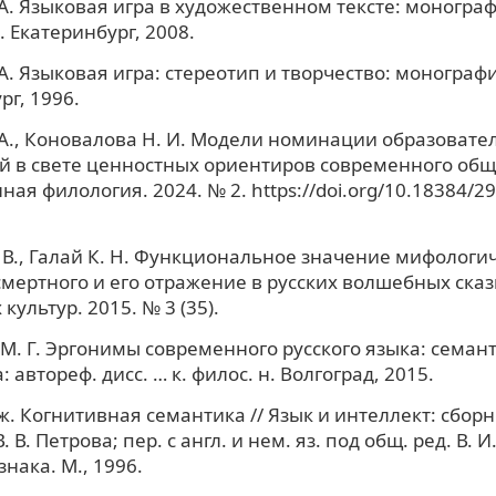
 А. Языковая игра в художественном тексте: монографи
. Екатеринбург, 2008.
 А. Языковая игра: стереотип и творчество: монографи
рг, 1996.
 А., Коновалова Н. И. Модели номинации образовате
 в свете ценностных ориентиров современного обще
ая филология. 2024. № 2. https://doi.org/10.18384/2
 В., Галай К. Н. Функциональное значение мифологи
мертного и его отражение в русских волшебных сказк
культур. 2015. № 3 (35).
М. Г. Эргонимы современного русского языка: семан
 автореф. дисс. … к. филос. н. Волгоград, 2015.
. Когнитивная семантика // Язык и интеллект: сборник
 В. В. Петрова; пер. с англ. и нем. яз. под общ. ред. В. 
знака. М., 1996.