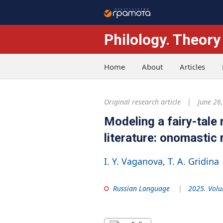
Philology. Theory
Home
About
Articles
Original research article
June 26
Modeling a fairy-tale
literature: onomastic 
I. Y. Vaganova
T. A. Gridina
Russian Language
2025. Volu