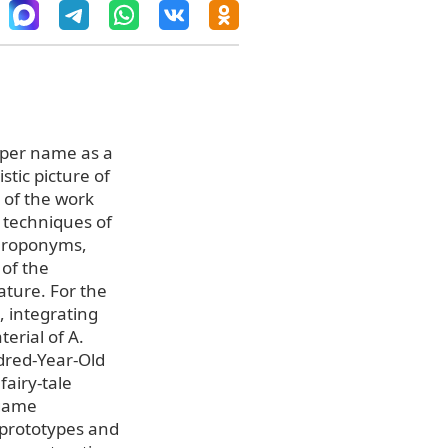
roper name as a
istic picture of
y of the work
d techniques of
throponyms,
of the
rature. For the
, integrating
erial of A.
dred-Year-Old
fairy-tale
 game
t prototypes and