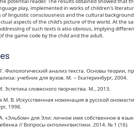
the potential reader. The results obtained showed that t
anguage play, implemented in works of children's literatu
s of linguistic consciousness and the cultural background 
actual aspects of the child's picture of the world. At the 
addressing of such texts is also obvious, implying differe
of the game code by the child and the adult.
ces
 Г. Филологический анализ текста. Основы теории, 
ализа: учебник для вузов. М. − Екатеринбург, 2004.
. Эстетика словесного творчества. М., 2013.
 М. В. Искусственная номинация в русской ономасти
рг, 1998.
 А. «Эльбом» для Эли: личное имя собственное в язы
ебенка // Вопросы онтолингвистики. 2014. № 1 (16).