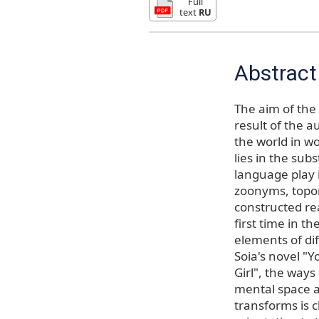
Full
text
RU
Abstract
The aim of the
result of the au
the world in wo
lies in the sub
language play 
zoonyms, topo
constructed rea
first time in t
elements of di
Soia's novel "
Girl", the ways
mental space ar
transforms is c