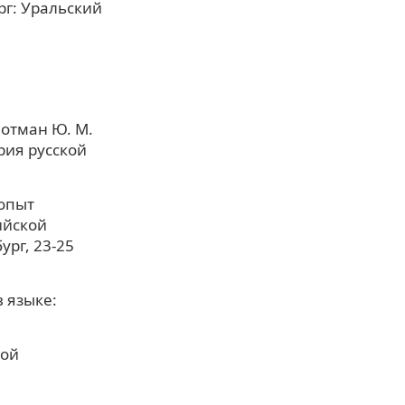
ург: Уральский
Лотман Ю. М.
рия русской
 опыт
ийской
ург, 23-25
 языке:
кой