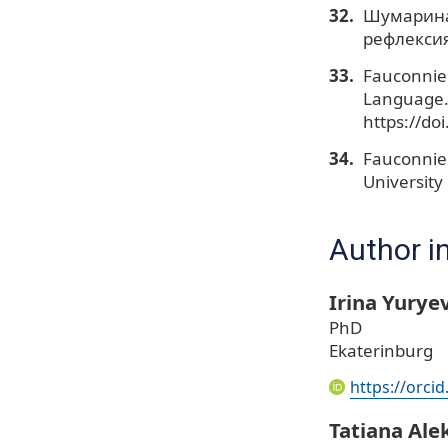
Шумарина 
рефлексия
Fauconnier
Language. 
https://d
Fauconnier
University
Author i
Irina Yury
PhD
Ekaterinburg
https://orci
Tatiana Ale