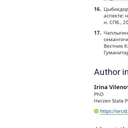
Цыбикдорж
аспекте: 
н. СПб., 2
Чаплыгина
семантиче
Вестник К
Гуманитар
Author i
Irina Vilen
PhD
Herzen State P
https://orci