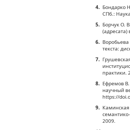
Бондарко Н.
СПб.: Наука
Борчук О. 
(адресата) 
Воробьева 
текста: дисс
Грушевская
институцио
практики. 2
Ефремов В.
научный ве
https://doi
Каминская 
семантико-
2009.