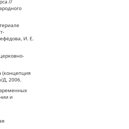
са //
ародного
атериале
т-
ефёдова, И. Е.
 церковно-
а (концепция
/Д, 2006.
современных
нии и
ая