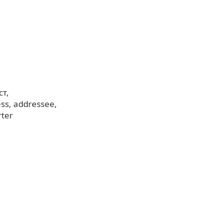
ст
ess
addressee
rter