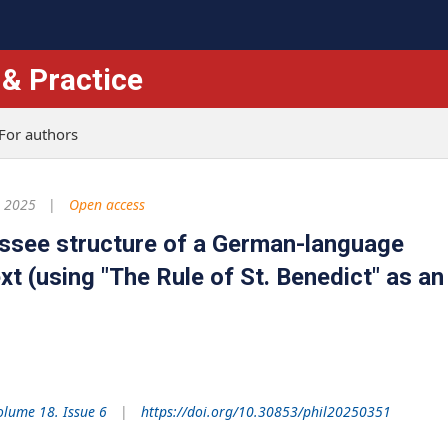
 & Practice
For authors
, 2025
Open access
essee structure of a German-language
ext (using "The Rule of St. Benedict" as an
olume 18. Issue 6
https://doi.org/10.30853/phil20250351