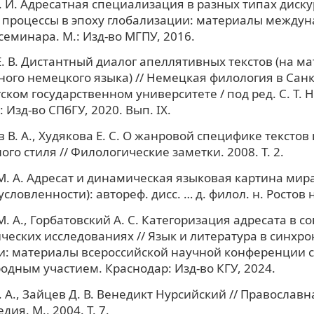
. И. Адресатная специализация в разных типах дискур
процессы в эпоху глобализации: материалы междун
семинара. М.: Изд-во МГПУ, 2016.
. В. Дистантный диалог апеллятивных текстов (на м
ого немецкого языка) // Немецкая филология в Санк
ском государственном университете / под ред. С. Т. Н
: Изд-во СПбГУ, 2020. Вып. IX.
В. А., Худякова Е. С. О жанровой специфике текстов
ого стиля // Филологические заметки. 2008. Т. 2.
. А. Адресат и динамическая языковая картина мир
словленности): автореф. дисс. … д. филол. н. Ростов н
. А., Горбатовский А. С. Категоризация адресата в 
ческих исследованиях // Язык и литература в синхро
и: материалы всероссийской научной конференции с
дным участием. Краснодар: Изд-во КГУ, 2024.
. А., Зайцев Д. В. Венедикт Нурсийский // Православн
ия. М., 2004. Т. 7.