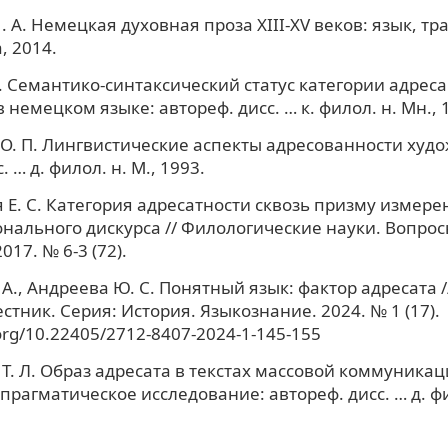
 А. Немецкая духовная проза XIII-XV веков: язык, тра
, 2014.
В. Семантико-синтаксический статус категории адрес
в немецком языке: автореф. дисс. … к. филол. н. Мн., 
О. П. Лингвистические аспекты адресованности худ
. … д. филол. н. М., 1993.
 Е. С. Категория адресатности сквозь призму измере
нального дискурса // Филологические науки. Вопрос
017. № 6-3 (72).
 А., Андреева Ю. С. Понятный язык: фактор адресата /
стник. Серия: История. Языкознание. 2024. № 1 (17).
.org/10.22405/2712-8407-2024-1-145-155
Т. Л. Образ адресата в текстах массовой коммуникац
прагматическое исследование: автореф. дисс. … д. фи