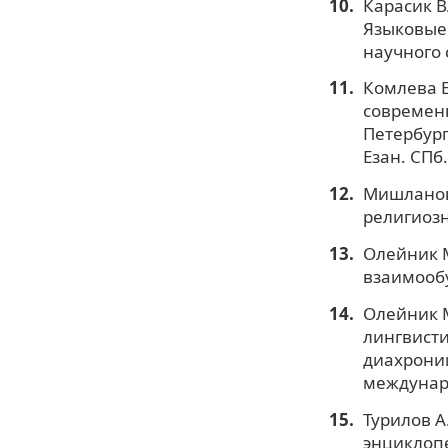
Карасик В
Языковые 
научного 
Комлева Е
современн
Петербург
Езан. СПб.
Мишланов 
религиозн
Олейник М
взаимообу
Олейник М
лингвисти
диахрони
междунаро
Турилов А
энциклопед