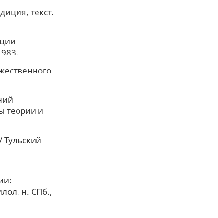
диция, текст.
ации
1983.
ожественного
ний
ы теории и
/ Тульский
ии:
лол. н. СПб.,