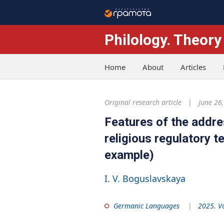
Philology. Theory
Home
About
Articles
Original research article
June 26
Features of the addr
religious regulatory t
example)
I. V. Boguslavskaya
Germanic Languages
2025. V