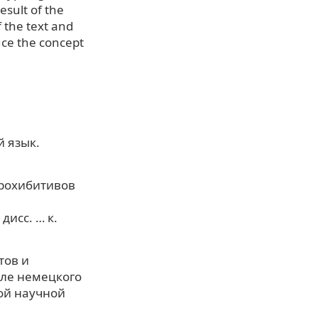
esult of the
 the text and
uce the concept
й язык.
прохибитивов
дисс. … к.
тов и
але немецкого
ной научной