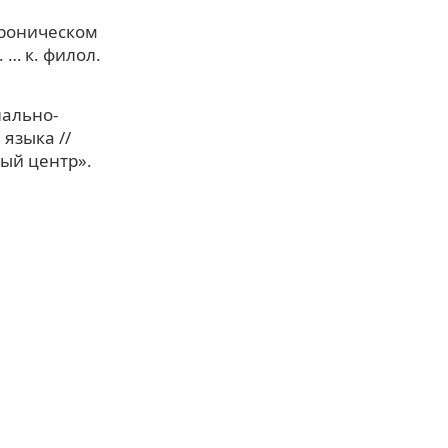
хроническом
 … к. филол.
нально-
языка //
ый центр».