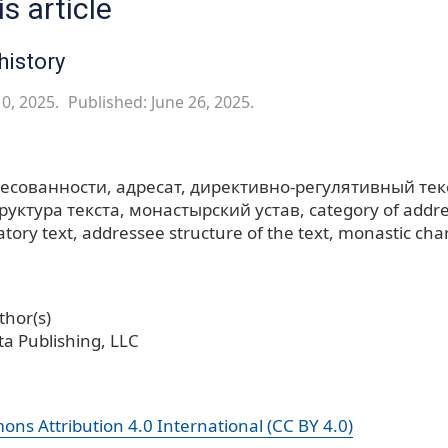
s article
history
0, 2025.
Published: June 26, 2025.
ресованности
адресат
директивно-регулятивный тек
руктура текста
монастырский устав
category of addr
atory text
addressee structure of the text
monastic cha
hor(s)
a Publishing, LLC
ns Attribution 4.0 International (CC BY 4.0)