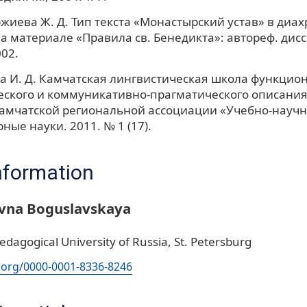
иева Ж. Д. Тип текста «Монастырский устав» в диа
на материале «Правила св. Бенедикта»: автореф. дисс.
002.
 И. Д. Камчатская лингвистическая школа функцио
ского и коммуникативно-прагматического описания 
амчатской региональной ассоциации «Учебно-научн
ные науки. 2011. № 1 (17).
nformation
ovna Boguslavskaya
edagogical University of Russia, St. Petersburg
d.org/0000-0001-8336-8246