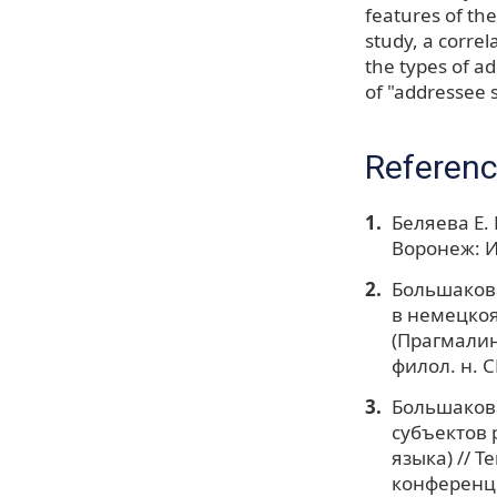
features of the
study, a corre
the types of a
of "addressee s
Referen
Беляева Е.
Воронеж: И
Большакова
в немецкоя
(Прагмалин
филол. н. С
Большакова
субъектов 
языка) // 
конференци