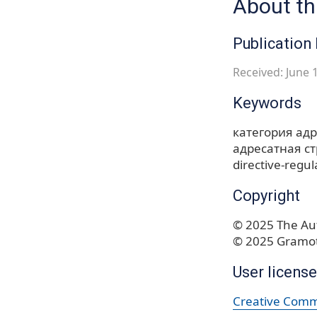
About thi
Publication 
Received: June 1
Keywords
категория ад
адресатная ст
directive-regul
Copyright
© 2025 The Aut
© 2025 Gramot
User license
Creative Commo