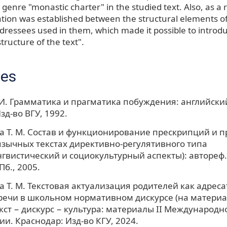
 genre "monastic charter" in the studied text. Also, as a r
lation was established between the structural elements of
ddressees used in them, which made it possible to introd
tructure of the text".
ces
 И. Грамматика и прагматика побуждения: английски
зд-во ВГУ, 1992.
 Т. М. Состав и функционирование прескрипций и 
зычных текстах директивно-регулятивного типа
гвистический и социокультурный аспекты): автореф. 
Пб., 2005.
 Т. М. Текстовая актуализация родителей как адреса
речи в школьном нормативном дискурсе (на матери
Текст − дискурс − культура: материалы II Международ
и. Краснодар: Изд-во КГУ, 2024.