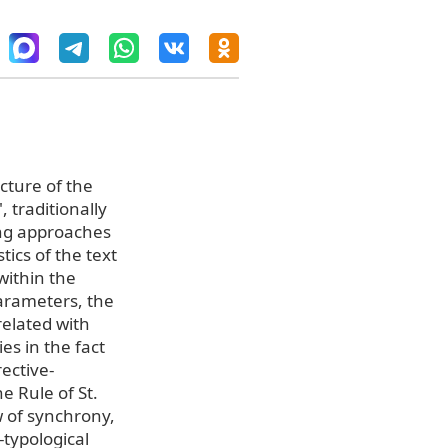
cture of the
 traditionally
ing approaches
tics of the text
within the
parameters, the
related with
ies in the fact
rective-
e Rule of St.
w of synchrony,
typological