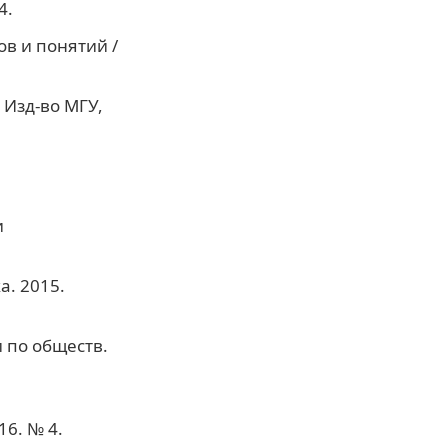
4.
в и понятий /
 Изд-во МГУ,
й
и
а. 2015.
и по обществ.
6. № 4.