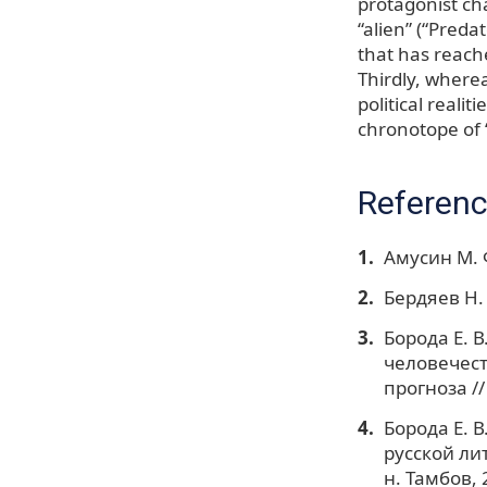
protagonist cha
“alien” (“Preda
that has reach
Thirdly, wherea
political reali
chronotope of 
Referen
Амусин М. 
Бердяев Н. 
Борода Е. 
человечест
прогноза //
Борода Е. 
русской ли
н. Тамбов, 