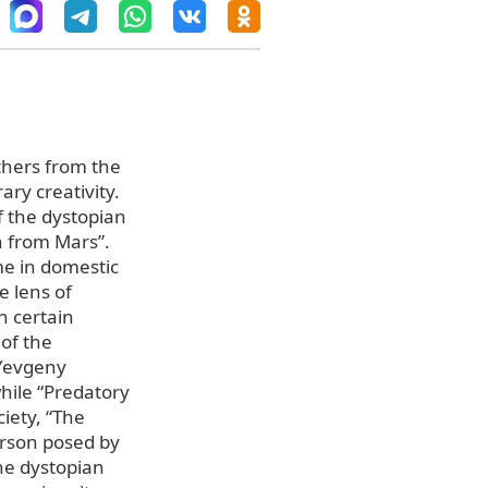
others from the
ary creativity.
of the dystopian
n from Mars”.
ime in domestic
e lens of
h certain
 of the
 Yevgeny
hile “Predatory
iety, “The
erson posed by
the dystopian