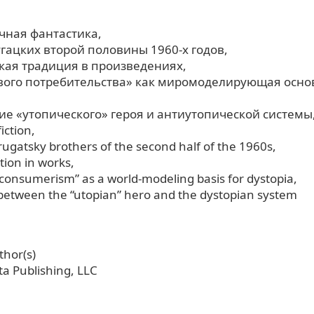
учная фантастика
угацких второй половины 1960-х годов
кая традиция в произведениях
вого потребительства» как миромоделирующая осно
ие «утопического» героя и антиутопической системы
fiction
trugatsky brothers of the second half of the 1960s
tion in works
 consumerism” as a world-modeling basis for dystopia
between the “utopian” hero and the dystopian system
hor(s)
a Publishing, LLC