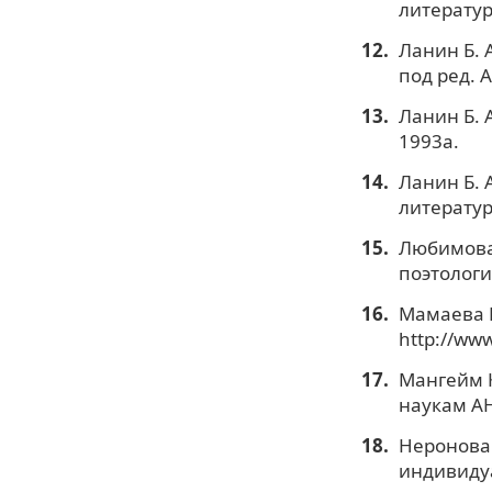
литературо
Ланин Б. 
под ред. 
Ланин Б. 
1993а.
Ланин Б. 
литератур
Любимова 
поэтологи
Мамаева Н
http://ww
Мангейм К
наукам АН 
Неронова 
индивидуа