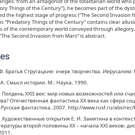
nges: from an antagonist of the totalitarian world who p
tory Things of the Century”), he becomes part of the dys
ed the highest stage of progress (“The Second Invasion f
s “Predatory Things of the Century” contains clear allusi
ties of the contemporary world conveyed through allegory,
“The Second Invasion from Mars” is abstract.
ces
Ф. Братья Стругацкие: очерк творчества. Иерусалим: 
А. Смысл истории. М.: Наука, 1990.
В. Полдень ХХII век: мир новых возможностей или сча
ва? Отечественная фантастика ХХ века как сфера со
 Русская фантастика. 2007. http://www.rusf.ru/abs/rec
В. Художественные открытия Е. И. Замятина в контекс
тературы второй половины ХХ – начала ХХI веков: дисс
2011.