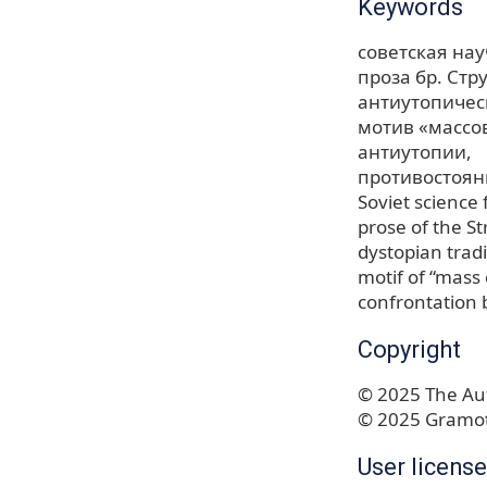
Keywords
советская на
проза бр. Стр
антиутопичес
мотив «массо
антиутопии
противостоян
Soviet science 
prose of the S
dystopian tradi
motif of “mass
confrontation 
Copyright
© 2025 The Aut
© 2025 Gramot
User license