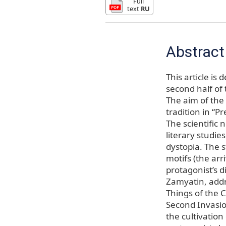
Full
text
RU
Abstract
This article is
second half of 
The aim of the 
tradition in “
The scientific n
literary studie
dystopia. The s
motifs (the arri
protagonist’s 
Zamyatin, addr
Things of the 
Second Invasio
the cultivation