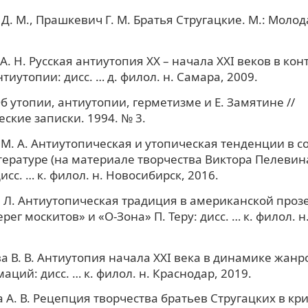
Д. М., Прашкевич Г. М. Братья Стругацкие. М.: Молод
. Н. Русская антиутопия ХХ – начала ХХI веков в кон
тиутопии: дисс. … д. филол. н. Самара, 2009.
Об утопии, антиутопии, герметизме и Е. Замятине //
ские записки. 1994. № 3.
М. А. Антиутопическая и утопическая тенденции в 
тературе (на материале творчества Виктора Пелевин
исс. … к. филол. н. Новосибирск, 2016.
 Л. Антиутопическая традиция в американской прозе 1
ег москитов» и «О-Зона» П. Теру: дисс. … к. филол. н
а В. В. Антиутопия начала ХХI века в динамике жан
аций: дисс. … к. филол. н. Краснодар, 2019.
 А. В. Рецепция творчества братьев Стругацких в кр