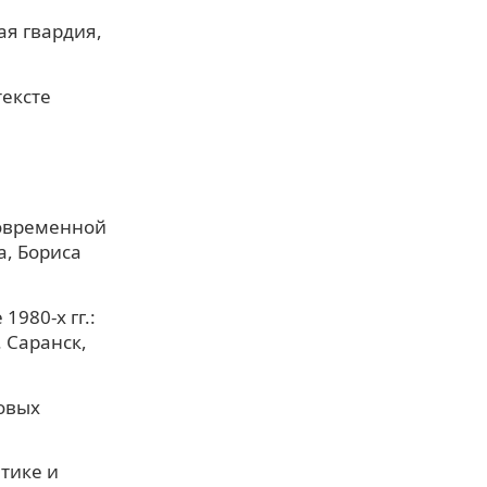
ая гвардия,
тексте
современной
а, Бориса
980-х гг.:
. Саранск,
ровых
итике и