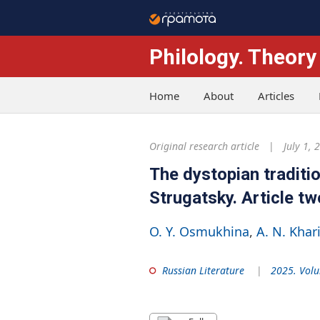
Philology. Theory
Home
About
Articles
Original research article
July 1, 
The dystopian traditio
Strugatsky. Article tw
O. Y. Osmukhina
A. N. Khar
Russian Literature
2025. Volu