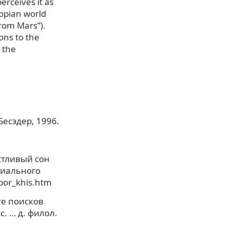
erceives it as
topian world
rom Mars”).
ons to the
 the
Бесэдер, 1996.
стливый сон
циального
/bor_khis.htm
те поисков
. … д. филол.