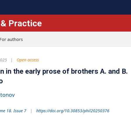
 & Practice
For authors
2025
Open access
n in the early prose of brothers A. and B.
o
itonov
me 18. Issue 7
https://doi.org/10.30853/phil20250376