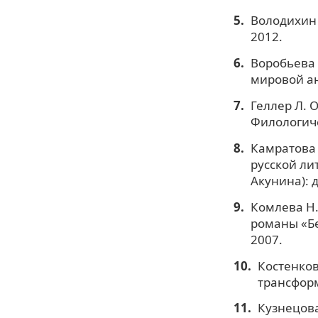
Володихин 
2012.
Воробьева А
мировой ан
Геллер Л. 
Филологиче
Камратова 
русской ли
Акунина): д
Комлева Н.
романы «Бер
2007.
Костенков
трансформ
Кузнецова