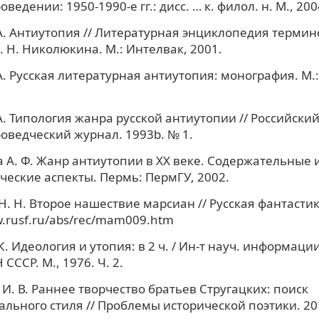
ведении: 1950-1990-е гг.: дисс. … к. филол. н. М., 200
А. Антиутопия // Литературная энциклопедия термино
А. Н. Николюкина. М.: Интелвак, 2001.
А. Русская литературная антиутопия: монография. М.:
А. Типология жанра русской антиутопии // Российски
оведческий журнал. 1993b. № 1.
А. Ф. Жанр антиутопии в XX веке. Содержательные 
ческие аспекты. Пермь: ПермГУ, 2002.
. Н. Второе нашествие марсиан // Русская фантастик
w.rusf.ru/abs/rec/mam009.htm
. Идеология и утопия: в 2 ч. / Ин-т науч. информаци
СССР. М., 1976. Ч. 2.
И. В. Раннее творчество братьев Стругацких: поиск
льного стиля // Проблемы исторической поэтики. 201