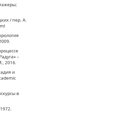
Стажеры;
их / пер. А.
tml
турология
2009.
процессе
Радуга» –
., 2016.
кадия и
Academic
скурсы в
 1972.