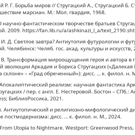
 Р. Г. Борьба миров // Стругацкий А., Стругацкий Б. 
шествие марсиан. М.: Мол. гвардия, 1968.
О научно-фантастическом творчестве братьев Стругацк
. 2009. https://fan.lib.ru/a/ashkinazi_l_a/text_2190.sh
 И. Д. Светлое завтра? Антиутопия футурологии и фу
й. Челябинск: Челяб. гос. акад. культуры и искусств, 
 В. Трансформация мироощущения героя и автора в 
й эволюции Аркадия и Бориса Стругацких («Далекая 
 склоне» – «Град обреченный»): дисс. … к. филол. н. М
 Апокалиптический реализм: научная фантастика Ар
угацких / пер. с англ. Е. Нестеровой. Бостон – СПб.: 
ess; БиблиоРоссика, 2021.
. Антиутопический и религиозно-мифологический ди
е постмодернизма: дисс. … к. филол. н. М., 2024.
From Utopia to Nightmare. Westport: Greenwood Press,