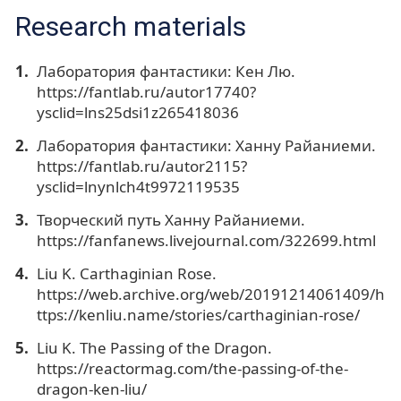
Research materials
Лаборатория фантастики: Кен Лю.
https://fantlab.ru/autor17740?
ysclid=lns25dsi1z265418036
Лаборатория фантастики: Ханну Райаниеми.
https://fantlab.ru/autor2115?
ysclid=lnynlch4t9972119535
Творческий путь Ханну Райаниеми.
https://fanfanews.livejournal.com/322699.html
Liu K. Carthaginian Rose.
https://web.archive.org/web/20191214061409/h
ttps://kenliu.name/stories/carthaginian-rose/
Liu K. The Passing of the Dragon.
https://reactormag.com/the-passing-of-the-
dragon-ken-liu/