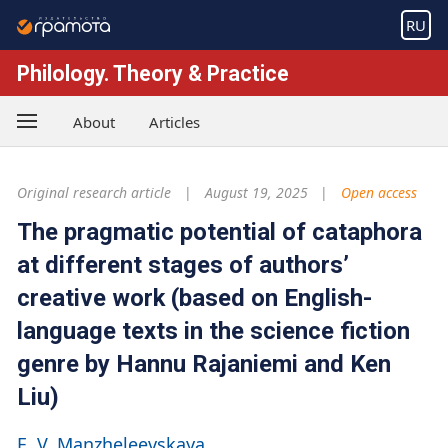
RU
Philology. Theory & Practice
About
Articles
Original research article
August 19, 2025
Open access
The pragmatic potential of cataphora
at different stages of authors’
creative work (based on English-
language texts in the science fiction
genre by Hannu Rajaniemi and Ken
Liu)
E. V. Manzheleevskaya