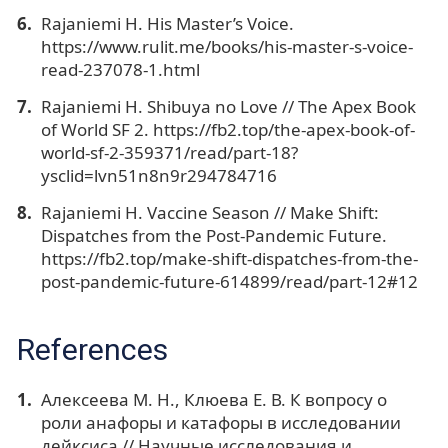
Rajaniemi H. His Master’s Voice.
https://www.rulit.me/books/his-master-s-voice-
read-237078-1.html
Rajaniemi H. Shibuya no Love // The Apex Book
of World SF 2. https://fb2.top/the-apex-book-of-
world-sf-2-359371/read/part-18?
ysclid=lvn51n8n9r294784716
Rajaniemi H. Vaccine Season // Make Shift:
Dispatches from the Post-Pandemic Future.
https://fb2.top/make-shift-dispatches-from-the-
post-pandemic-future-614899/read/part-12#12
References
Алексеева М. Н., Клюева Е. В. К вопросу о
роли анафоры и катафоры в исследовании
дейксиса // Научные исследования и