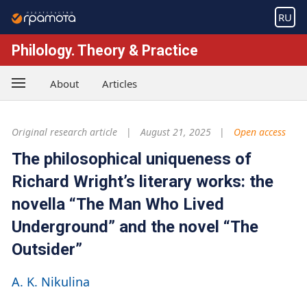
RU
Philology. Theory & Practice
About
Articles
Original research article
August 21, 2025
Open access
The philosophical uniqueness of
Richard Wright’s literary works: the
novella “The Man Who Lived
Underground” and the novel “The
Outsider”
A. K. Nikulina