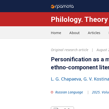
Philology. Theory
Home
About
Articles
Original research article
August 
Personification as a 
ethno-component liter
L. G. Chapaeva
G. V. Kostin
Russian Language
2025. Volu