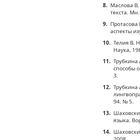
Маслова В.
текста. Мн
Протасова 
аспекты из
Телия В. 
Наука, 19
Трубкина 
способы о
3.
Трубкина 
лингвопра
94. № 5.
Шаховский
языка. Во
Шаховский
2008.