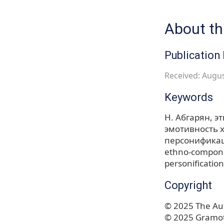
About thi
Publication 
Received: Augus
Keywords
Н. Абгарян
э
эмотивность 
персонификац
ethno-componen
personification
Copyright
© 2025 The Aut
© 2025 Gramot