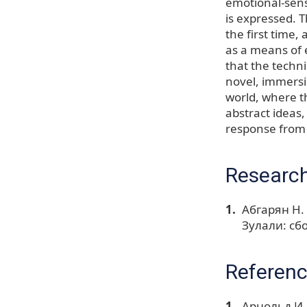
emotional-sens
is expressed. T
the first time,
as a means of 
that the techn
novel, immersin
world, where t
abstract ideas
response from t
Research
Абгарян Н.
Зулали: сбо
Referen
Арнольд И.