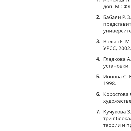
доп. М.: Фл
Бабаян Р. 
представит
университет
Вольф Е. М
УРСС, 2002
Гладкова А
установки.
Ионова С. 
1998.
Коростова 
художестве
Кучукова З.
три яблока
теории и пр