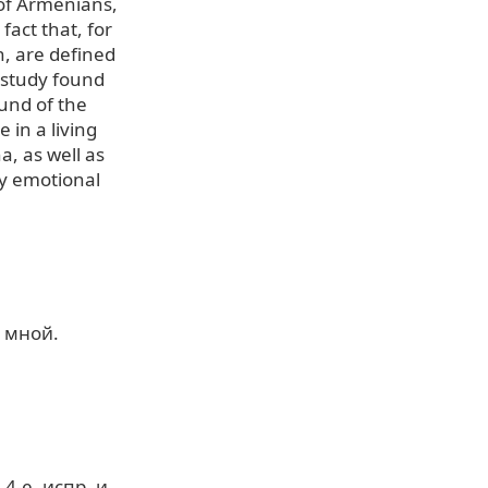
 of Armenians,
fact that, for
n, are defined
 study found
ound of the
 in a living
, as well as
ly emotional
о мной.
4-е, испр. и