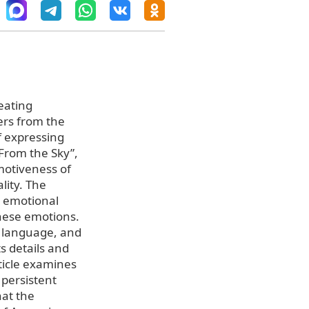
reating
ers from the
f expressing
From the Sky”,
emotiveness of
lity. The
n emotional
these emotions.
n language, and
s details and
ticle examines
persistent
hat the