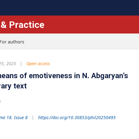
 & Practice
For authors
25, 2025
Open access
means of emotiveness in N. Abgaryan’s
ary text
a
me 18. Issue 8
https://doi.org/10.30853/phil20250495