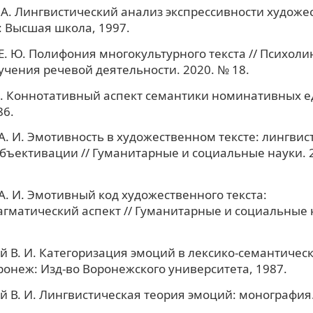
 А. Лингвистический анализ экспрессивности художе
.: Высшая школа, 1997.
Е. Ю. Полифония многокультурного текста // Психол
учения речевой деятельности. 2020. № 18.
Н. Коннотативный аспект семантики номинативных е
86.
А. И. Эмотивность в художественном тексте: лингвис
бъективации // Гуманитарные и социальные науки. 20
А. И. Эмотивный код художественного текста:
гматический аспект // Гуманитарные и социальные на
 В. И. Категоризация эмоций в лексико-семантичес
ронеж: Изд-во Воронежского университета, 1987.
 В. И. Лингвистическая теория эмоций: монография. 