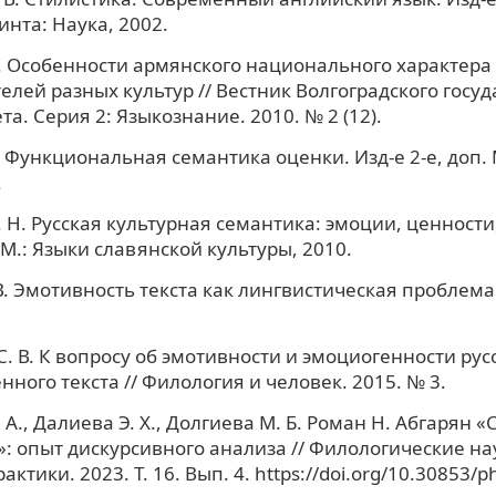
инта: Наука, 2002.
Э. Особенности армянского национального характера
елей разных культур // Вестник Волгоградского госу
а. Серия 2: Языкознание. 2010. № 2 (12).
. Функциональная семантика оценки. Изд-е 2-е, доп. 
.
. Н. Русская культурная семантика: эмоции, ценност
 М.: Языки славянской культуры, 2010.
В. Эмотивность текста как лингвистическая проблема.
С. В. К вопросу об эмотивности и эмоциогенности рус
нного текста // Филология и человек. 2015. № 3.
 А., Далиева Э. Х., Долгиева М. Б. Роман Н. Абгарян «
»: опыт дискурсивного анализа // Филологические на
актики. 2023. Т. 16. Вып. 4. https://doi.org/10.30853/