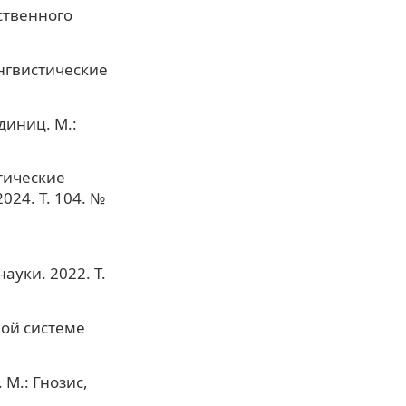
ственного
ингвистические
диниц. М.:
тические
24. Т. 104. №
уки. 2022. Т.
кой системе
М.: Гнозис,