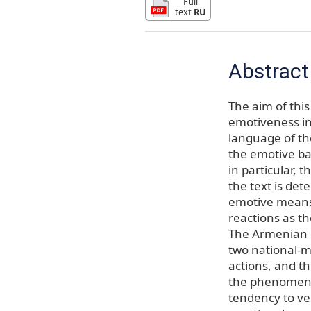
Full
text
RU
Abstract
The aim of this
emotiveness in
language of th
the emotive ba
in particular, 
the text is det
emotive means 
reactions as th
The Armenian n
two national-m
actions, and t
the phenomenon
tendency to ver