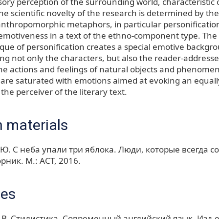
ory perception of the surrounding world, characteristic
he scientific novelty of the research is determined by the 
 anthropomorphic metaphors, in particular personificatio
emotiveness in a text of the ethno-component type. The
ique of personification creates a special emotive backgr
g not only the characters, but also the reader-addressee
he actions and feelings of natural objects and phenomena
, are saturated with emotions aimed at evoking an equal
he perceiver of the literary text.
 materials
 Ю. С неба упали три яблока. Люди, которые всегда с
рник. М.: АСТ, 2016.
ces
 В. Стилистика. Современный английский язык. Изд-е 