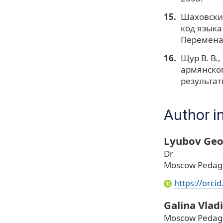
Шаховский
код языка
Перемена,
Щур В. В.
армянског
результат
Author i
Lyubov Geo
Dr
Moscow Pedagog
https://orci
Galina Vlad
Moscow Pedagog