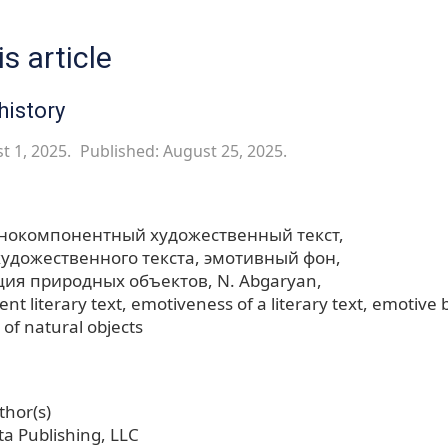
s article
history
t 1, 2025.
Published: August 25, 2025.
тнокомпонентный художественный текст
художественного текста
эмотивный фон
ия природных объектов
N. Abgaryan
t literary text
emotiveness of a literary text
emotive 
 of natural objects
hor(s)
a Publishing, LLC