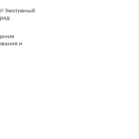
 // Эмотивный
рад:
едения
ования и