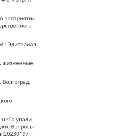
 в восприятии
дарственного
М.: Эдиториал
и, жизненные
 Волгоград,
ского
С неба упали
уки. Вопросы
phil20230197