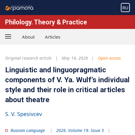
RU
Philology. Theory & Practice
About
Articles
Original research article
May 14, 2026
Open access
Linguistic and linguopragmatic
components of V. Ya. Wulf’s individual
style and their role in critical articles
about theatre
S. V. Spesivcev
Russian Language
2026. Volume 19. Issue 5