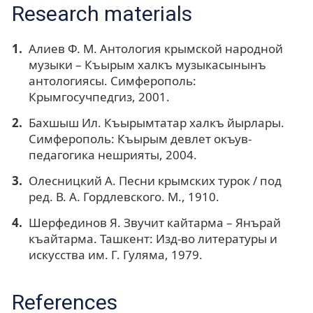
Research materials
Алиев Ф. М. Антология крымской народной
музыки – Къырым халкъ музыкасынынъ
антологиясы. Симферополь:
Крымгосучпедгиз, 2001.
Бахшыш Ил. Къырымтатар халкъ йырлары.
Симферополь: Къырым девлет окъув-
педагогика нешрияты, 2004.
Олесницкий А. Песни крымских турок / под
ред. В. А. Гордлевского. М., 1910.
Шерфединов Я. Звучит кайтарма – Янърай
къайтарма. Ташкент: Изд-во литературы и
искусства им. Г. Гуляма, 1979.
References