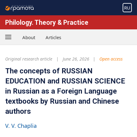
RU
Philology. Theory & Practice
About
Articles
Original research article
June 26, 2026
Open access
The concepts of RUSSIAN
EDUCATION and RUSSIAN SCIENCE
in Russian as a Foreign Language
textbooks by Russian and Chinese
authors
V. V. Chaplia