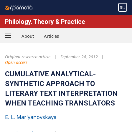
RU
Philology. Theory & Practice
About
Articles
Original research article
September 24, 2012
Open access
CUMULATIVE ANALYTICAL-
SYNTHETIC APPROACH TO
LITERARY TEXT INTERPRETATION
WHEN TEACHING TRANSLATORS
E. L. Mar'yanovskaya