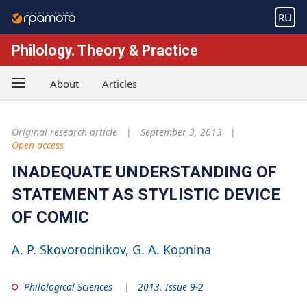
RU
Philology. Theory & Practice
About
Articles
Original research article
September 3, 2013
Open access
INADEQUATE UNDERSTANDING OF
STATEMENT AS STYLISTIC DEVICE
OF COMIC
A. P. Skovorodnikov
G. A. Kopnina
Philological Sciences
2013. Issue 9-2