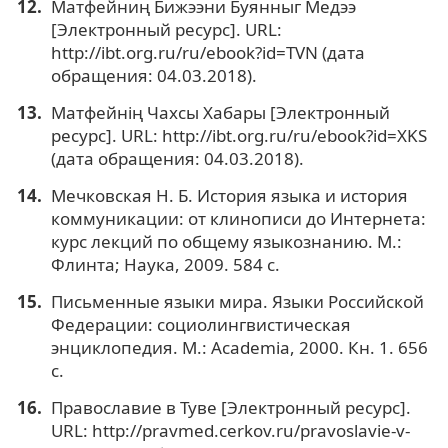
Матфейниң Бижээни Буянныг Медээ
[Электронный ресурс]. URL:
http://ibt.org.ru/ru/ebook?id=TVN (дата
обращения: 04.03.2018).
Матфейнiң Чахсы Хабары [Электронный
ресурс]. URL: http://ibt.org.ru/ru/ebook?id=XKS
(дата обращения: 04.03.2018).
Мечковская Н. Б. История языка и история
коммуникации: от клинописи до Интернета:
курс лекций по общему языкознанию. М.:
Флинта; Наука, 2009. 584 с.
Письменные языки мира. Языки Российской
Федерации: социолингвистическая
энциклопедия. М.: Academia, 2000. Кн. 1. 656
с.
Православие в Туве [Электронный ресурс].
URL: http://pravmed.cerkov.ru/pravoslavie-v-