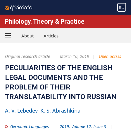
RU
Philology. Theory & Practice
About
Articles
Original research article
March 10, 2019
Open access
PECULIARITIES OF THE ENGLISH
LEGAL DOCUMENTS AND THE
PROBLEM OF THEIR
TRANSLATABILITY INTO RUSSIAN
A. V. Lebedev
K. S. Abrashkina
Germanic Languages
2019. Volume 12. Issue 3