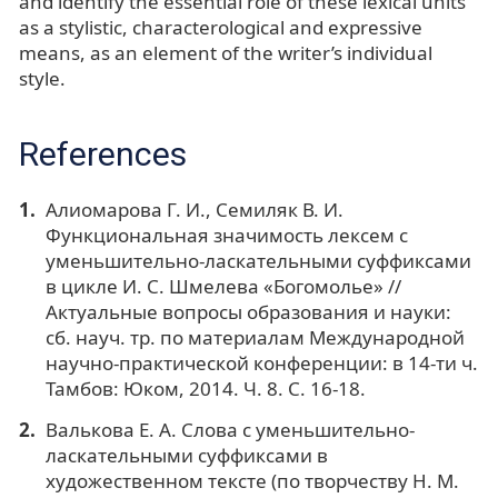
and identify the essential role of these lexical units
as a stylistic, characterological and expressive
means, as an element of the writer’s individual
style.
References
Алиомарова Г. И., Семиляк В. И.
Функциональная значимость лексем с
уменьшительно-ласкательными суффиксами
в цикле И. С. Шмелева «Богомолье» //
Актуальные вопросы образования и науки:
сб. науч. тр. по материалам Международной
научно-практической конференции: в 14-ти ч.
Тамбов: Юком, 2014. Ч. 8. С. 16-18.
Валькова Е. А. Слова с уменьшительно-
ласкательными суффиксами в
художественном тексте (по творчеству Н. М.