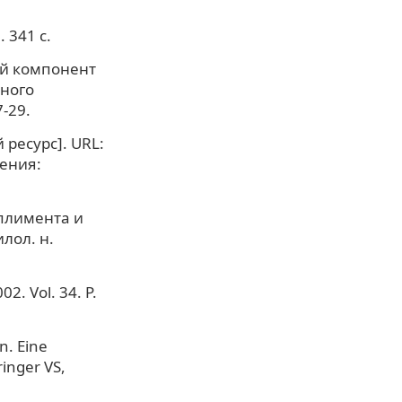
 341 с.
ый компонент
нного
-29.
ресурс]. URL:
щения:
плимента и
лол. н.
2. Vol. 34. P.
n. Eine
inger VS,