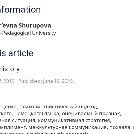
nformation
r’evna Shurupova
 Pedagogical University
s article
history
7, 2019.
Published: June 10, 2019.
оценка
психолингвистический подход
ского, немецкого) языка
оцениваемый признак
ная ситуация
коммуникативная стратегия
омплимент
межкультурная коммуникация
похвала
ssessment
psycholinguistic approach