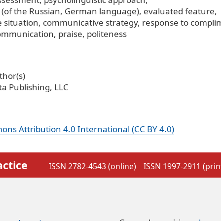
 (of the Russian, German language)
evaluated feature
 situation
communicative strategy
response to compli
communication
praise
politeness
hor(s)
a Publishing, LLC
ns Attribution 4.0 International (CC BY 4.0)
actice
ISSN 2782-4543 (online)
ISSN 1997-2911 (prin