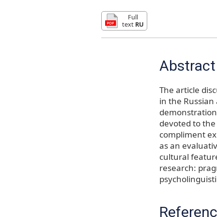
Full
text
RU
Abstract
The article di
in the Russian 
demonstration 
devoted to the 
compliment exp
as an evaluativ
cultural featur
research: pragm
psycholinguist
Referen