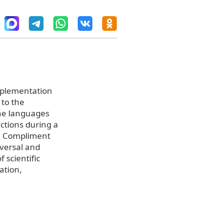
implementation
 to the
the languages
actions during a
n. Compliment
iversal and
 scientific
ation,