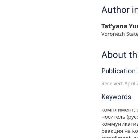
Author i
Tat’yana Yu
Voronezh State
About thi
Publication 
Received: April 
Keywords
комплимент
носитель (рус
коммуникатив
реакция на к
compliment
a