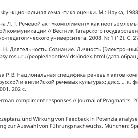
. Функциональная семантика оценки. М.: Наука, 1988.
на Л. Т. Речевой акт «комплимент» как неотъемлем
й коммуникации // Вестник Татарского государстве
-педагогического университета. 2008. № 1 (12). С. 27
. Н. Деятельность. Сознание. Личность [Электронный 
psy.msu.ru/people/leontiev/ dsl/index.html (дата обра
.
а Р. В. Национальная специфика речевых актов ком
усской и английской речевых культурах: дисс. … к. фи
01. 202 с.
erman compliment responses // Journal of Pragmatics. 200
kzeptanz und Wirkung von Feedback in Potenzialanalyse
ng zur Auswahl von Führungsnachwuchs. München: Spr
.