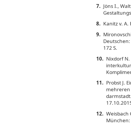
Jöns I., Wa
Gestaltungs
Kanitz v. A
Mironovsch
Deutschen: 
172 S.
Nixdorf N.
interkultu
Komplimen
Probst J. 
mehreren S
darmstadt.
17.10.2015
Weisbach C
München: D