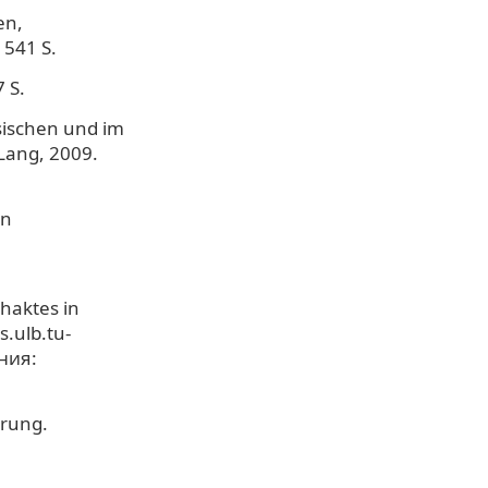
en,
 541 S.
 S.
ischen und im
 Lang, 2009.
in
haktes in
.ulb.tu-
ения:
hrung.