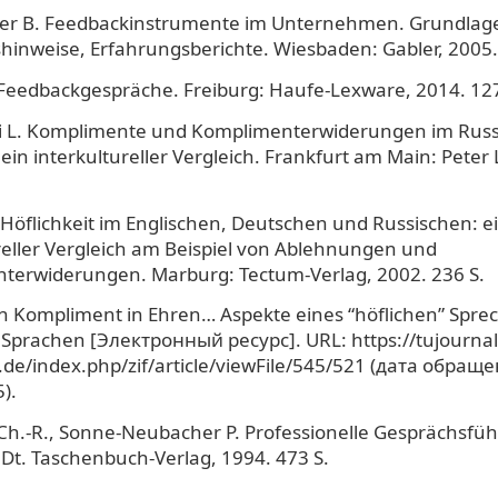
lter B. Feedbackinstrumente im Unternehmen. Grundlag
hinweise, Erfahrungsberichte. Wiesbaden: Gabler, 2005.
. Feedbackgespräche. Freiburg: Haufe-Lexware, 2014. 127
i L. Komplimente und Komplimenterwiderungen im Russ
ein interkultureller Vergleich. Frankfurt am Main: Peter
 Höflichkeit im Englischen, Deutschen und Russischen: e
reller Vergleich am Beispiel von Ablehnungen und
terwiderungen. Marburg: Tectum-Verlag, 2002. 236 S.
Ein Kompliment in Ehren… Aspekte eines “höflichen” Sprec
prachen [Электронный ресурс]. URL: https://tujournals
de/index.php/zif/article/viewFile/545/521 (дата обращ
).
h.-R., Sonne-Neubacher P. Professionelle Gesprächsfü
t. Taschenbuch-Verlag, 1994. 473 S.