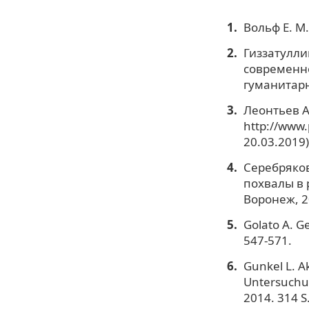
Вольф Е. М
Гиззатулли
современно
гуманитарно
Леонтьев А
http://www.
20.03.2019)
Серебряков
похвалы в р
Воронеж, 20
Golato А. G
547-571.
Gunkel L. A
Untersuchu
2014. 314 S