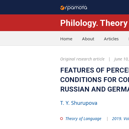
Philology. Theory
Home
About
Articles
Original research article
June 10
FEATURES OF PERC
CONDITIONS FOR C
RUSSIAN AND GERM
T. Y. Shurupova
Theory of Language
2019. Vo