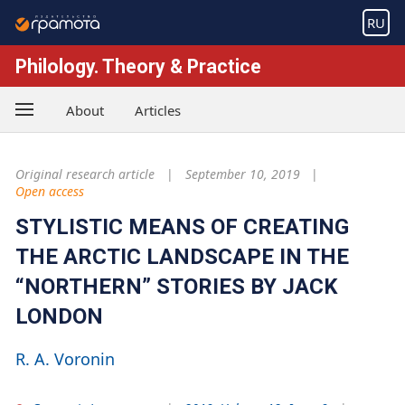
RU
Philology. Theory & Practice
About
Articles
Original research article
September 10, 2019
Open access
STYLISTIC MEANS OF CREATING
THE ARCTIC LANDSCAPE IN THE
“NORTHERN” STORIES BY JACK
LONDON
R. A. Voronin