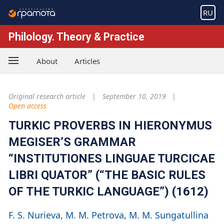
RU
Philology. Theory & Practice
About
Articles
Original research article
September 10, 2019
Open access
TURKIC PROVERBS IN HIERONYMUS
MEGISER’S GRAMMAR
“INSTITUTIONES LINGUAE TURCICAE
LIBRI QUATOR” (“THE BASIC RULES
OF THE TURKIC LANGUAGE”) (1612)
F. S. Nurieva
M. M. Petrova
M. M. Sungatullina