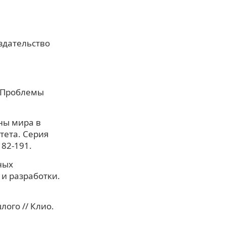
Издательство
/ Проблемы
ны мира в
тета. Серия
182-191.
ных
 и разработки.
ого // Клио.