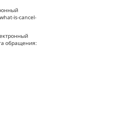
тронный
hat-is-cancel-
Электронный
ата обращения: