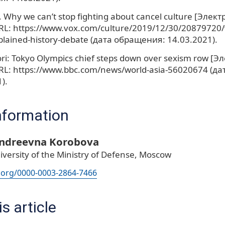
Why we can’t stop fighting about cancel culture [Элек
RL: https://www.vox.com/culture/2019/12/30/20879720/w
plained-history-debate (дата обращения: 14.03.2021).
ri: Tokyo Olympics chief steps down over sexism row [
URL: https://www.bbc.com/news/world-asia-56020674 (д
).
nformation
Andreevna Korobova
iversity of the Ministry of Defense, Moscow
d.org/0000-0003-2864-7466
s article