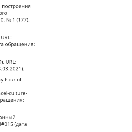
ы построения
ого
. № 1 (177).
 URL:
ата обращения:
). URL:
.03.2021).
ay Four of
cel-culture-
обращения:
тронный
l#015 (дата