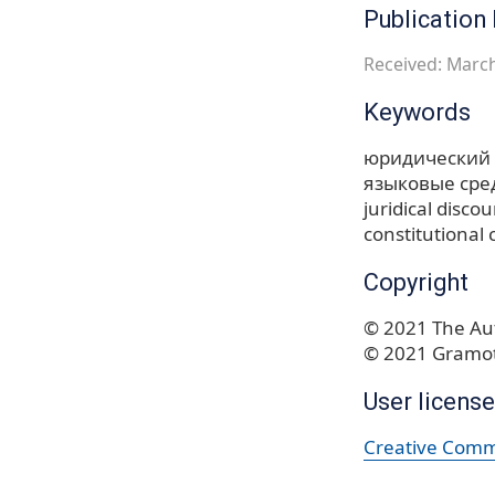
Publication 
Received: March
Keywords
юридический 
языковые сре
juridical disco
constitutional 
Copyright
© 2021 The Aut
© 2021 Gramot
User license
Creative Commo