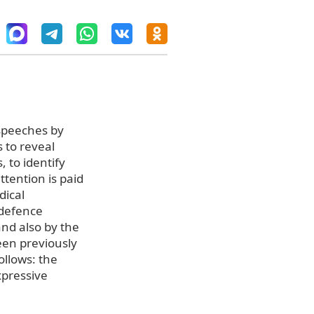
speeches by
 to reveal
 to identify
ttention is paid
dical
 defence
and also by the
een previously
ollows: the
xpressive