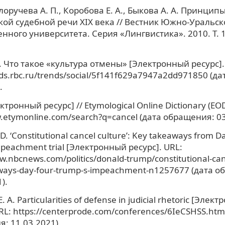
оручева А. П., Коробова Е. А., Быкова А. А. Принцип
ой судебной речи XIX века // Вестник Южно-Уральск
нного университета. Серия «Лингвистика». 2010. Т. 10
. Что такое «культура отмены» [Электронный ресурс].
nds.rbc.ru/trends/social/5f141f629a7947a2dd971850 (д
.
ктронный ресурс] // Etymological Online Dictionary (EOD
w.etymonline.com/search?q=cancel (дата обращения: 03
D. ‘Constitutional cancel culture’: Key takeaways from D
mpeachment trial [Электронный ресурс]. URL:
w.nbcnews.com/politics/donald-trump/constitutional-can
ways-day-four-trump-s-impeachment-n1257677 (дата 
).
. A. Particularities of defense in judicial rhetoric [Элек
URL: https://centerprode.com/conferences/6IeCSHSS.htm
: 11.03.2021).