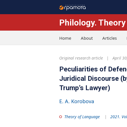
Philology. Theory
Home
About
Articles
Original research article
April 30
Peculiarities of Def
Juridical Discourse (
Trump’s Lawyer)
E. A. Korobova
Theory of Language
2021. Vo