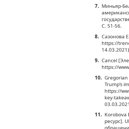
Миньяр-Бел
американск
государстве
С. 51-56.
Сазонова Е
https://tre
14.03.2021)
Cancel [Эле
https://ww
Gregorian 
Trump’s i
https://ww
key-takea
03.03.2021
Korobova E
ресурс]. 
обращения