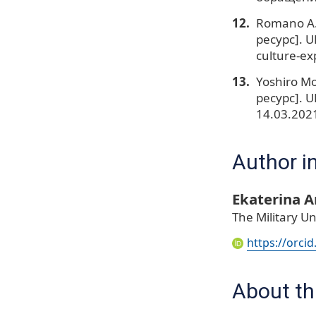
Romano A. 
ресурс]. U
culture-ex
Yoshiro Mo
ресурс]. 
14.03.2021
Author i
Ekaterina 
The Military Un
https://orci
About thi