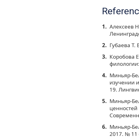
Referen
Алексеев Н.
Ленинградс
Губаева Т. 
Коробова Е
филологии: 
Миньяр-Бел
изучении и
19. Лингви
Миньяр-Бел
ценностей 
Современна
Миньяр-Бел
2017. № 11 (