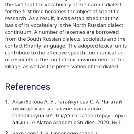
the fact that the vocabulary of the named dialect
for the first time becomes the object of scientific
research. As a result, it was established that the
basis of its vocabulary is the North Russian dialect
continuum. A number of lexemes are borrowed
from the South Russian dialects, sociolects and the
contact Khanty language. The adopted lexical units
contribute to the effective speech communication
of residents in the multiethnic environment of the
village, as well as the preservation of the dialect.
References
Акынбекова А. У., Тагайкулова С. А. Чагатай
тилинде кыргыз тилине жана анын
говорлоруна мYнӨздYY сан атоочтордун орун
алышы // Alatoo Academic Studies. 2020. № 1.
Бахвалова Т. В. Орловские говоры: