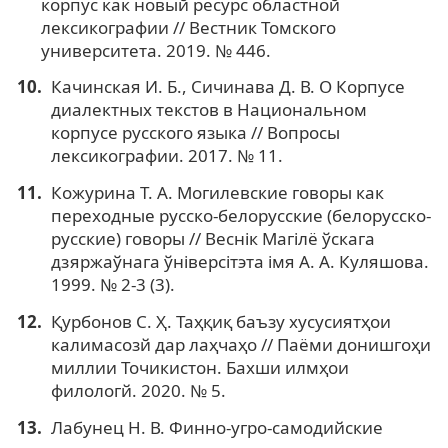
корпус как новый ресурс областной
лексикографии // Вестник Томского
университета. 2019. № 446.
Качинская И. Б., Сичинава Д. В. О Корпусе
диалектных текстов в Национальном
корпусе русского языка // Вопросы
лексикографии. 2017. № 11.
Кожурина Т. А. Могилевские говоры как
переходные русско-белорусские (белорусско-
русские) говоры // Веснiк Maгiлё ўскага
дзяржаўнага ўнiверсiтэта iмя А. А. Куляшова.
1999. № 2-3 (3).
Қурбонов С. Ҳ. Таҳқиқ баъзу хусусиятҳои
калимасозй дар лаҳчаҳо // Паёми донишгоҳи
миллии Точикистон. Бахши илмҳои
филологй. 2020. № 5.
Лабунец Н. В. Финно-угро-самодийские