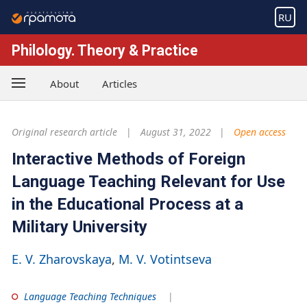
RU
Philology. Theory & Practice
About
Articles
Original research article
August 31, 2022
Open access
Interactive Methods of Foreign
Language Teaching Relevant for Use
in the Educational Process at a
Military University
E. V. Zharovskaya
M. V. Votintseva
Language Teaching Techniques