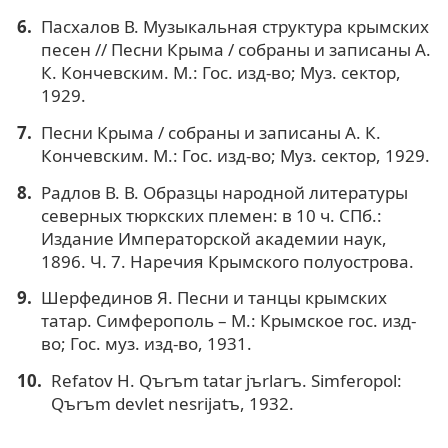
Пасхалов В. Музыкальная структура крымских
песен // Песни Крыма / собраны и записаны А.
К. Кончевским. М.: Гос. изд-во; Муз. сектор,
1929.
Песни Крыма / собраны и записаны А. К.
Кончевским. М.: Гос. изд-во; Муз. сектор, 1929.
Радлов В. В. Образцы народной литературы
северных тюркских племен: в 10 ч. СПб.:
Издание Императорской академии наук,
1896. Ч. 7. Наречия Крымского полуострова.
Шерфединов Я. Песни и танцы крымских
татар. Симферополь – М.: Крымское гос. изд-
во; Гос. муз. изд-во, 1931.
Refatov H. Qъrъm tatar jъrlarъ. Simferopol:
Qъrъm devlet nesrijatъ, 1932.