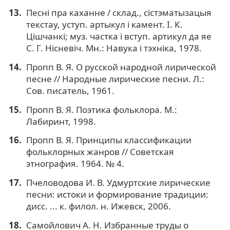
Песні пра каханне / склад., сістэматызацыя
текстау, уступ. артыкул і камент. І. К.
Цішчанкі; муз. частка і вступ. артикул да яе
С. Г. Нісневіч. Мн.: Навука і тэхніка, 1978.
Пропп В. Я. О русской народной лирической
песне // Народные лирические песни. Л.:
Сов. писатель, 1961.
Пропп В. Я. Поэтика фольклора. М.:
Лабиринт, 1998.
Пропп В. Я. Принципы классификации
фольклорных жанров // Советская
этнография. 1964. № 4.
Пчеловодова И. В. Удмуртские лирические
песни: истоки и формирование традиции:
дисс. ... к. филол. н. Ижевск, 2006.
Самойлович А. Н. Избранные труды о