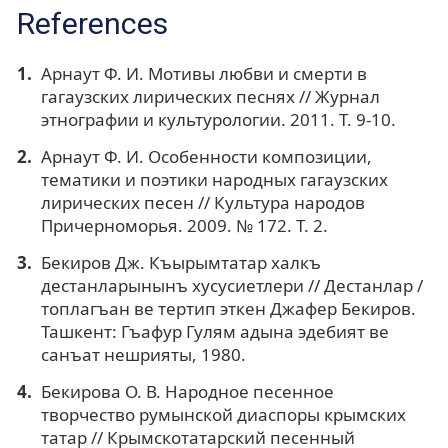
References
Арнаут Ф. И. Мотивы любви и смерти в
гагаузских лирических песнях // Журнал
этнографии и культурологии. 2011. Т. 9-10.
Арнаут Ф. И. Особенности композиции,
тематики и поэтики народных гагаузских
лирических песен // Культура народов
Причерноморья. 2009. № 172. Т. 2.
Бекиров Дж. Къырымтатар халкъ
дестанларынынъ хусусиетлери // Дестанлар /
топлагъан ве тертип эткен Джафер Бекиров.
Ташкент: Гъафур Гулям адына эдебият ве
санъат нешрияты, 1980.
Бекирова О. В. Народное песенное
творчество румынской диаспоры крымских
татар // Крымскотатарский песенный