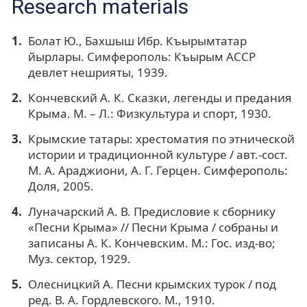
Research materials
Болат Ю., Бахшыш Ибр. Къырымтатар
йырлары. Симферополь: Къырым АССР
девлет нешрияты, 1939.
Кончевский А. К. Сказки, легенды и предания
Крыма. М. – Л.: Физкультура и спорт, 1930.
Крымские татары: хрестоматия по этнической
истории и традиционной культуре / авт.-сост.
М. А. Араджиони, А. Г. Герцен. Симферополь:
Доля, 2005.
Луначарский А. В. Предисловие к сборнику
«Песни Крыма» // Песни Крыма / собраны и
записаны А. К. Кончевским. М.: Гос. изд-во;
Муз. сектор, 1929.
Олесницкий А. Песни крымских турок / под
ред. В. А. Гордлевского. М., 1910.