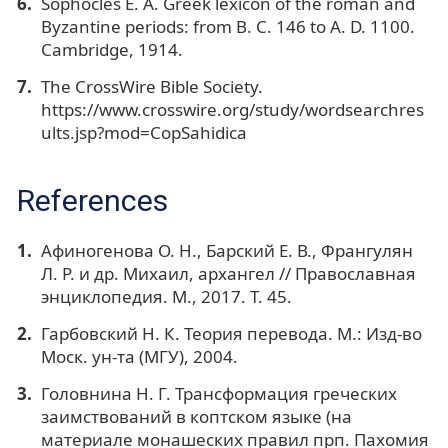
Sophocles E. A. Greek lexicon of the roman and
Byzantine periods: from B. C. 146 to A. D. 1100.
Cambridge, 1914.
The CrossWire Bible Society.
https://www.crosswire.org/study/wordsearchres
ults.jsp?mod=CopSahidica
References
Афиногенова О. Н., Барский Е. В., Франгулян
Л. Р. и др. Михаил, архангел // Православная
энциклопедия. М., 2017. Т. 45.
Гарбовский Н. К. Теория перевода. М.: Изд-во
Моск. ун-та (МГУ), 2004.
Головнина Н. Г. Трансформация греческих
заимствований в коптском языке (на
материале монашеских правил прп. Пахомия