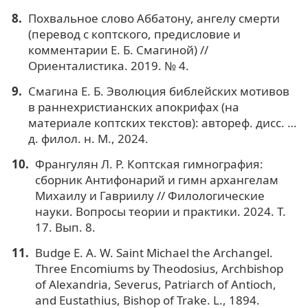
Похвальное слово Аббатону, ангелу смерти
(перевод с коптского, предисловие и
комментарии Е. Б. Смагиной) //
Ориенталистика. 2019. № 4.
Смагина Е. Б. Эволюция библейских мотивов
в раннехристианских апокрифах (на
материале коптских текстов): автореф. дисс. …
д. филол. н. М., 2024.
Франгулян Л. Р. Коптская гимнография:
сборник Антифонарий и гимн архангелам
Михаилу и Гавриилу // Филологические
науки. Вопросы теории и практики. 2024. Т.
17. Вып. 8.
Budge E. A. W. Saint Michael the Archangel.
Three Encomiums by Theodosius, Archbishop
of Alexandria, Severus, Patriarch of Antioch,
and Eustathius, Bishop of Trake. L., 1894.