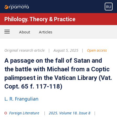
RU
Philology. Theory & Practice
About
Articles
Original research article
August 5, 2025
Open access
A passage on the fall of Satan and
the battle with Michael from a Coptic
palimpsest in the Vatican Library (Vat.
Copt. 65 f. 117-118)
L. R. Frangulian
Foreign Literature
2025. Volume 18. Issue 8