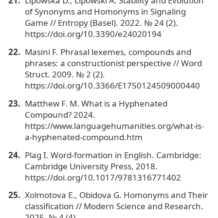
Lipowska D., Lipowski A. Stability and Evolution
of Synonyms and Homonyms in Signaling
Game // Entropy (Basel). 2022. № 24 (2).
https://doi.org/10.3390/e24020194
Masini F. Phrasal lexemes, compounds and
phrases: a constructionist perspective // Word
Struct. 2009. № 2 (2).
https://doi.org/10.3366/E1750124509000440
Matthew F. М. What is a Hyphenated
Compound? 2024.
https://www.languagehumanities.org/what-is-
a-hyphenated-compound.htm
Plag I. Word-formation in English. Cambridge:
Cambridge University Press, 2018.
https://doi.org/10.1017/9781316771402
Xolmotova E., Obidova G. Homonyms and Their
classification // Modern Science and Research.
2025. № 4 (4).